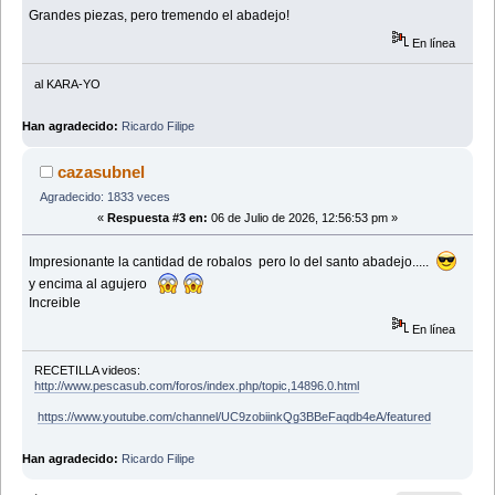
Grandes piezas, pero tremendo el abadejo!
En línea
al KARA-YO
Han agradecido:
Ricardo Filipe
cazasubnel
Agradecido: 1833 veces
«
Respuesta #3 en:
06 de Julio de 2026, 12:56:53 pm »
Impresionante la cantidad de robalos pero lo del santo abadejo.....
y encima al agujero
Increible
En línea
RECETILLA videos:
http://www.pescasub.com/foros/index.php/topic,14896.0.html
https://www.youtube.com/channel/UC9zobiinkQg3BBeFaqdb4eA/featured
Han agradecido:
Ricardo Filipe