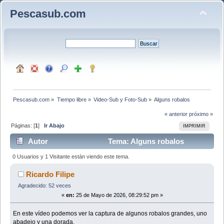
Pescasub.com
Pescasub.com
»
Tiempo libre
»
Video-Sub y Foto-Sub
»
Alguns robalos
« anterior
próximo »
Páginas: [
1
]
Ir Abajo
IMPRIMIR
Autor
Tema: Alguns robalos
(Leído 518 veces)
0 Usuarios y 1 Visitante están viendo este tema.
Ricardo Filipe
Agradecido: 52 veces
«
en:
25 de Mayo de 2026, 08:29:52 pm »
En este vídeo podemos ver la captura de algunos robalos grandes, uno
abadejo y una dorada.