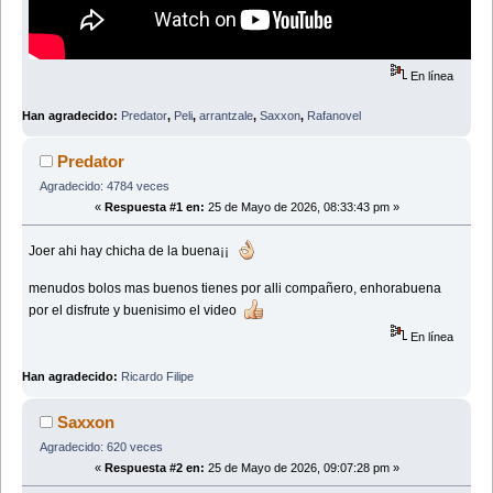
En línea
Han agradecido:
Predator
,
Peli
,
arrantzale
,
Saxxon
,
Rafanovel
Predator
Agradecido: 4784 veces
«
Respuesta #1 en:
25 de Mayo de 2026, 08:33:43 pm »
Joer ahi hay chicha de la buena¡¡
menudos bolos mas buenos tienes por alli compañero, enhorabuena
por el disfrute y buenisimo el video
En línea
Han agradecido:
Ricardo Filipe
Saxxon
Agradecido: 620 veces
«
Respuesta #2 en:
25 de Mayo de 2026, 09:07:28 pm »