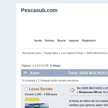
Pescasub.com
Inicio
Ayuda
Normas
Buscar
Ingresar
Registrarse
Pescasub.com
»
Tiempo libre
»
Los mejores Posts
»
SOIS MUCHOS L
Páginas:
1
2
3
4
5
6
[
7
]
Ir Abajo
Autor
Tema: SOIS MUCHOS L
0 Usuarios y 1 Visitante están viendo este tema.
Re:SOIS MUCHOS LOS
Lucas Serrato
«
Respuesta #90 en:
03 d
Usuario 1.000 - 4.999 posts
el tema de fallos de los mad
varillas que apenas salen del