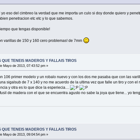
o eso del cimbreo la verdad que me importa un culo si doy donde quiero y penetra l
mbien penetracion etc etc y lo que sabemos.
iempo que tengas disponible!
on varillas de 150 y 160 cero problemas! de 7mm
 QUE TENEIS MADEROS Y FALLAIS TIROS
e Mayo de 2013, 07:43:52 pm »
un 106 primer modelo y un robalo nuevo y con los dos me pasaba que con las varilla
 una sigalsub de 7 x 140 y no me acuerdo de la ultima vez que falle un tiro y con el r
ncia y otra es lo que dice la esperiecia....
fusil de madera con el que se encuentra agusto no sabe la joya que tiene... yo te
 QUE TENEIS MADEROS Y FALLAIS TIROS
e Mayo de 2013, 09:04:54 pm »