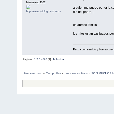
Mensajes: 1102
alguien me puede poner la co
dia del padre¡¡¡
un abrazo familia
los mios estan castigados pe
Pesca con sentido y buena comp
Páginas:
1
2
3
4
5
6
[
7
]
Ir Arriba
Pescasub.com
»
Tiempo libre
»
Los mejores Posts
»
SOIS MUCHOS L