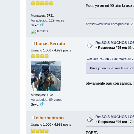
Pues yo en mi 90 aire la uso
Mensajes: 9731
Agradecido: 129 veces
https://www.flickr.com/photos/
Sexo:
Re:SOIS MUCHOS LOS
Lucas Serrato
«
Respuesta #95 en:
03 d
Usuario 1.000 - 4.999 posts
Cita de: Pau en 03 de Mayo de 
Pues yo en mi 90 aire la uso c
obviamente pau con sargos, 
Mensajes: 1134
Agradecido: 69 veces
Sexo:
Re:SOIS MUCHOS LOS
ciberneptuno
«
Respuesta #96 en:
17 d
Usuario 1.000 - 4.999 posts
PORFA,