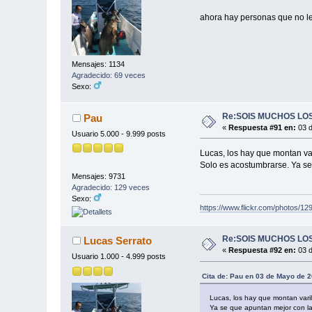
ahora hay personas que no le 
Mensajes: 1134
Agradecido: 69 veces
Sexo:
Re:SOIS MUCHOS LOS
Pau
«
Respuesta #91 en:
03 d
Usuario 5.000 - 9.999 posts
Lucas, los hay que montan va
Solo es acostumbrarse. Ya se 
Mensajes: 9731
Agradecido: 129 veces
Sexo:
https://www.flickr.com/photos/
Re:SOIS MUCHOS LOS
Lucas Serrato
«
Respuesta #92 en:
03 d
Usuario 1.000 - 4.999 posts
Cita de: Pau en 03 de Mayo de 
Lucas, los hay que montan vari
Ya se que apuntan mejor con la l