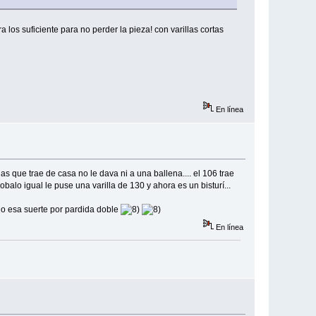
os suficiente para no perder la pieza! con varillas cortas
En línea
s que trae de casa no le dava ni a una ballena.... el 106 trae
obalo igual le puse una varilla de 130 y ahora es un bisturí...
ngo esa suerte por pardida doble
En línea