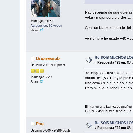
Pau depende de que quieras! y
volara mejor pero pierdes ta
Mensajes: 1134
Agradecido: 69 veces
Acostumbrarse depende del t
Sexo:
yo siempre he usado +40 y c
Re:SOIS MUCHOS LOS
Brionessub
«
Respuesta #93 en:
03 d
Usuario 250 - 999 posts
Yo tengo dos fusiles abellan 
Mensajes: 320
varilla de 7,5 x 130 y le puse
Sexo:
una cosa es lo que diga la cie
Para mi el que tiene un buen 
El mar es una fabrica de sueños
CLUB LA ESPERA 615 38 27 97
Re:SOIS MUCHOS LOS
Pau
«
Respuesta #94 en:
03 d
Usuario 5.000 - 9.999 posts