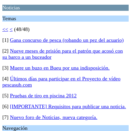
Noticias
Temas
<<
<
(48/48)
[1]
Gana concurso de pesca (robando un pez del acuario)
[2]
Nueve meses de prisión para el patrón que acosó con
su barco a un buceador
[3]
Muere un buzo en Bueu por una indisposición.
[4]
Últimos días para participar en el Proyecto de vídeo
pescasub.com
[5]
Pruebas de tiro en piscina 2012
[6]
[IMPORTANTE] Requisitos para publicar una noticia.
[7]
Nuevo foro de Noticias, nueva categoría.
Navegación