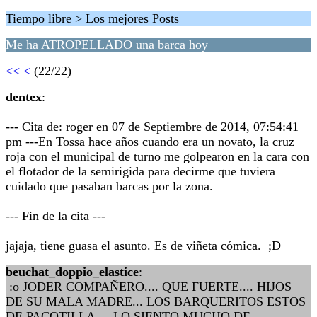
Tiempo libre > Los mejores Posts
Me ha ATROPELLADO una barca hoy
<<
<
(22/22)
dentex
:
--- Cita de: roger en 07 de Septiembre de 2014, 07:54:41
pm ---En Tossa hace años cuando era un novato, la cruz
roja con el municipal de turno me golpearon en la cara con
el flotador de la semirigida para decirme que tuviera
cuidado que pasaban barcas por la zona.
--- Fin de la cita ---
jajaja, tiene guasa el asunto. Es de viñeta cómica. ;D
beuchat_doppio_elastice
:
:o JODER COMPAÑERO.... QUE FUERTE.... HIJOS
DE SU MALA MADRE... LOS BARQUERITOS ESTOS
DE PACOTILLA.... LO SIENTO MUCHO DE