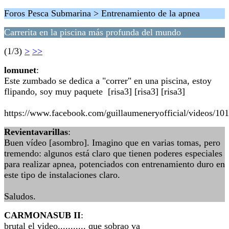
Foros Pesca Submarina > Entrenamiento de la apnea
Carrerita en la piscina más profunda del mundo
(1/3)
>
>>
lomunet
:
Este zumbado se dedica a "correr" en una piscina, estoy
flipando, soy muy paquete [risa3] [risa3] [risa3]
https://www.facebook.com/guillaumeneryofficial/videos/1
Revientavarillas
:
Buen vídeo [asombro]. Imagino que en varias tomas, pero
tremendo: algunos está claro que tienen poderes especiales
para realizar apnea, potenciados con entrenamiento duro en
este tipo de instalaciones claro.
Saludos.
CARMONASUB II
:
brutal el video........... que sobrao va