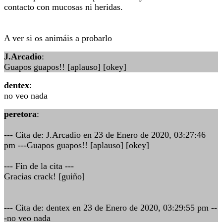
contacto con mucosas ni heridas.
A ver si os animáis a probarlo
J.Arcadio
:
Guapos guapos!! [aplauso] [okey]
dentex
:
no veo nada
peretora
:
--- Cita de: J.Arcadio en 23 de Enero de 2020, 03:27:46
pm ---Guapos guapos!! [aplauso] [okey]
--- Fin de la cita ---
Gracias crack! [guiño]
--- Cita de: dentex en 23 de Enero de 2020, 03:29:55 pm --
-no veo nada