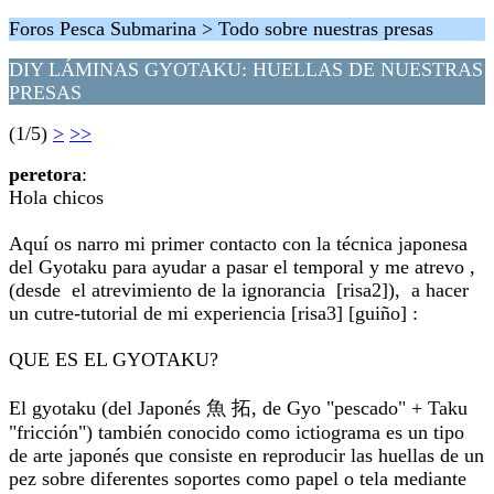
Foros Pesca Submarina > Todo sobre nuestras presas
DIY LÁMINAS GYOTAKU: HUELLAS DE NUESTRAS
PRESAS
(1/5)
>
>>
peretora
:
Hola chicos
Aquí os narro mi primer contacto con la técnica japonesa
del Gyotaku para ayudar a pasar el temporal y me atrevo ,
(desde el atrevimiento de la ignorancia [risa2]), a hacer
un cutre-tutorial de mi experiencia [risa3] [guiño] :
QUE ES EL GYOTAKU?
El gyotaku (del Japonés 魚 拓, de Gyo "pescado" + Taku
"fricción") también conocido como ictiograma es un tipo
de arte japonés que consiste en reproducir las huellas de un
pez sobre diferentes soportes como papel o tela mediante