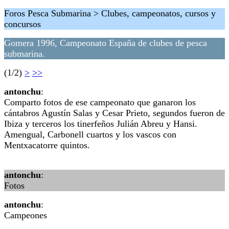
Foros Pesca Submarina > Clubes, campeonatos, cursos y
concursos
Gomera 1996, Campeonato España de clubes de pesca
submarina.
(1/2)
>
>>
antonchu
:
Comparto fotos de ese campeonato que ganaron los
cántabros Agustín Salas y Cesar Prieto, segundos fueron de
Ibiza y terceros los tinerfeños Julián Abreu y Hansi.
Amengual, Carbonell cuartos y los vascos con
Mentxacatorre quintos.
antonchu
:
Fotos
antonchu
:
Campeones