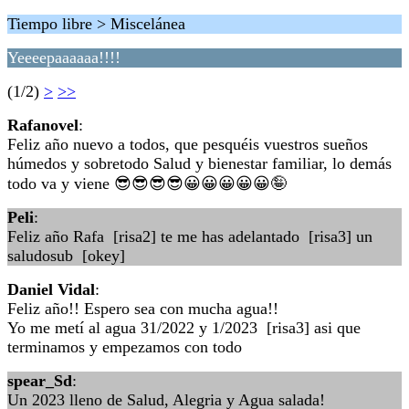
Tiempo libre > Miscelánea
Yeeeepaaaaaa!!!!
(1/2)
>
>>
Rafanovel
:
Feliz año nuevo a todos, que pesquéis vuestros sueños
húmedos y sobretodo Salud y bienestar familiar, lo demás
todo va y viene 😎😎😎😎😀😀😀😀😀🤪
Peli
:
Feliz año Rafa [risa2] te me has adelantado [risa3] un
saludosub [okey]
Daniel Vidal
:
Feliz año!! Espero sea con mucha agua!!
Yo me metí al agua 31/2022 y 1/2023 [risa3] asi que
terminamos y empezamos con todo
spear_Sd
:
Un 2023 lleno de Salud, Alegria y Agua salada!