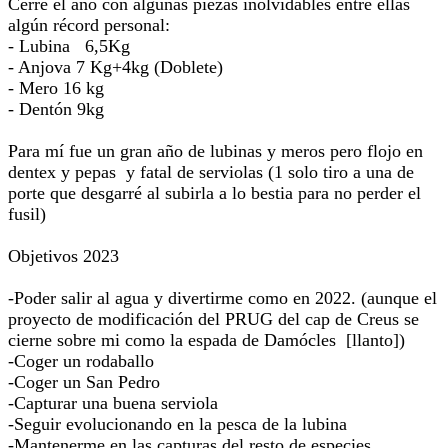
Cerré el año con algunas piezas inolvidables entre ellas
algún récord personal:
- Lubina 6,5Kg
- Anjova 7 Kg+4kg (Doblete)
- Mero 16 kg
- Dentón 9kg
Para mí fue un gran año de lubinas y meros pero flojo en
dentex y pepas y fatal de serviolas (1 solo tiro a una de
porte que desgarré al subirla a lo bestia para no perder el
fusil)
Objetivos 2023
-Poder salir al agua y divertirme como en 2022. (aunque el
proyecto de modificación del PRUG del cap de Creus se
cierne sobre mi como la espada de Damócles [llanto])
-Coger un rodaballo
-Coger un San Pedro
-Capturar una buena serviola
-Seguir evolucionando en la pesca de la lubina
-Mantenerme en las capturas del resto de especies.