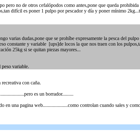
po pero no de otros cefalópodos como antes,pone que queda prohibida l
pos,tan difícil es poner 1 pulpo por pescador y día y poner mínimo 2kg
engo varias dudas,pone que se prohíbe expresamente la pesca del pulpo
eso constante y variable [ups]de locos la que nos traen con los pulpos,
ción 25kg si se quitan piezas mayores...
 peso variable.
 recreativa con caña.
..............pero es un borrador.........
 en una pagina web....................como controlan cuando sales y como c