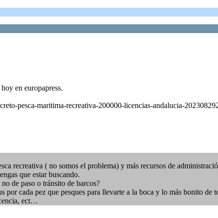
e hoy en europapress.
-decreto-pesca-maritima-recreativa-200000-licencias-andalucia-2023082
esca recreativa ( no somos el problema) y más recursos de administració
tengas que estar buscando.
s no de paso o tránsito de barcos?
us por cada pez que pesques para llevarte a la boca y lo más bonito de
icencia, ect…