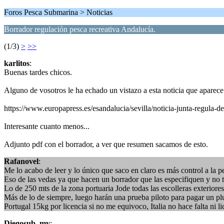
Foros Pesca Submarina > Noticias
Borrador regulación pesca recreativa Andalucía.
(1/3)
>
>>
karlitos
:
Buenas tardes chicos.
Alguno de vosotros le ha echado un vistazo a esta noticia que aparec
https://www.europapress.es/esandalucia/sevilla/noticia-junta-regula
Interesante cuanto menos...
Adjunto pdf con el borrador, a ver que resumen sacamos de esto.
Rafanovel
:
Me lo acabo de leer y lo único que saco en claro es más control a la p
Eso de las vedas ya que hacen un borrador que las especifiquen y no 
Lo de 250 mts de la zona portuaria Jode todas las escolleras exteriore
Más de lo de siempre, luego harán una prueba piloto para pagar un pl
Portugal 15kg por licencia si no me equivoco, Italia no hace falta ni l
Diegosub_mv
: