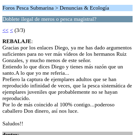
Foros Pesca Submarina > Denuncias & Ecología
Doblete ilegal de meros o pesca magistral?
<<
<
(3/3)
REBALAJE
:
Gracias por los enlaces Diego, ya me has dado argumentos
suficientes para no ver más vídeos de los hermanos Ruiz
Gonzales, y mucho menos de este señor.
Entiendo lo que dices Diego y tienes más razón que un
santo.A lo que yo me referia...
Prefiero la captura de ejemplares adultos que se han
reproducido infinidad de veces, que la pesca sistemática de
ejemplares juveniles que probablemente no se hayan
reproducido.
Por lo de más coincido al 100% contigo...poderoso
caballero Don dinero, así nos luce.
Saludos!!
dentex
: