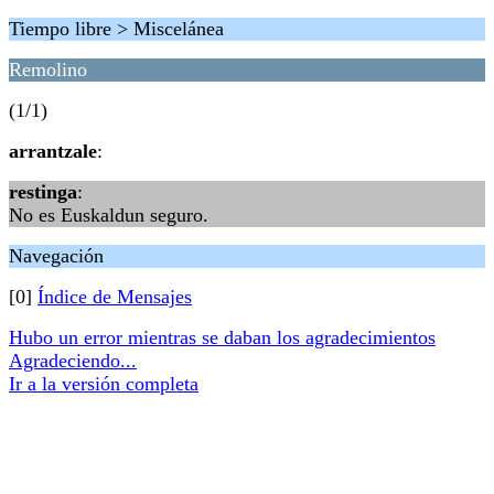
Tiempo libre > Miscelánea
Remolino
(1/1)
arrantzale
:
restinga
:
No es Euskaldun seguro.
Navegación
[0]
Índice de Mensajes
Hubo un error mientras se daban los agradecimientos
Agradeciendo...
Ir a la versión completa