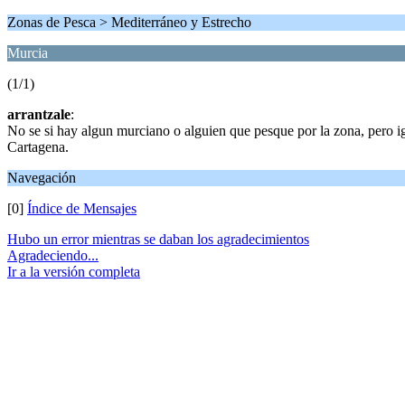
Zonas de Pesca > Mediterráneo y Estrecho
Murcia
(1/1)
arrantzale
:
No se si hay algun murciano o alguien que pesque por la zona, pero igu
Cartagena.
Navegación
[0]
Índice de Mensajes
Hubo un error mientras se daban los agradecimientos
Agradeciendo...
Ir a la versión completa