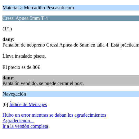
Material > Mercadillo Pescasub.com
Cressi Apnea 5mm T-4
(1/1)
dany
:
Pantalón de neopreno Cressi Apnea de 5mm en talla 4. Está prácticame
Lleva instalado pisete.
El precio es de 80€
dany
:
Pantalón vendido, se puede cerrar el post.
Navegación
[0]
Índice de Mensajes
Hubo un error mientras se daban los agradecimientos
Agradeciendo...
Ir a la versión completa