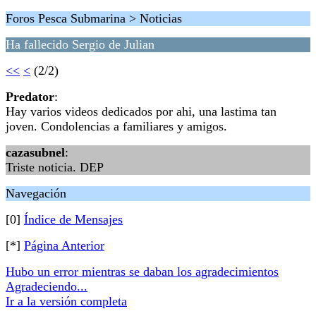
Foros Pesca Submarina > Noticias
Ha fallecido Sergio de Julian
<<
<
(2/2)
Predator
:
Hay varios videos dedicados por ahi, una lastima tan
joven. Condolencias a familiares y amigos.
cazasubnel
:
Triste noticia. DEP
Navegación
[0]
Índice de Mensajes
[*]
Página Anterior
Hubo un error mientras se daban los agradecimientos
Agradeciendo...
Ir a la versión completa