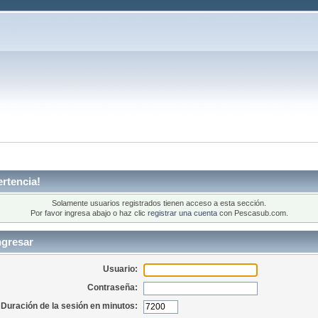
rtencia!
Solamente usuarios registrados tienen acceso a esta sección.
Por favor ingresa abajo o haz clic
registrar una cuenta
con Pescasub.com.
ngresar
Usuario:
Contraseña:
Duración de la sesión en minutos: