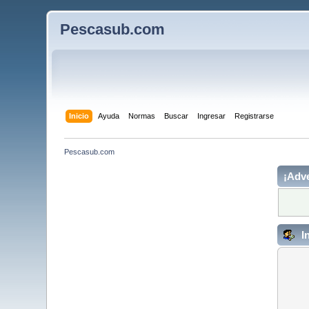
Pescasub.com
Inicio
Ayuda
Normas
Buscar
Ingresar
Registrarse
Pescasub.com
¡Adve
I