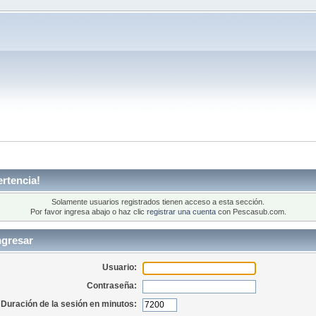
rtencia!
Solamente usuarios registrados tienen acceso a esta sección.
Por favor ingresa abajo o haz clic
registrar una cuenta
con Pescasub.com.
ngresar
Usuario:
Contraseña:
Duración de la sesión en minutos: