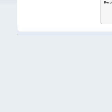
Recor