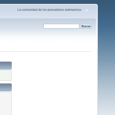
La comunidad de los pescadores submarinos