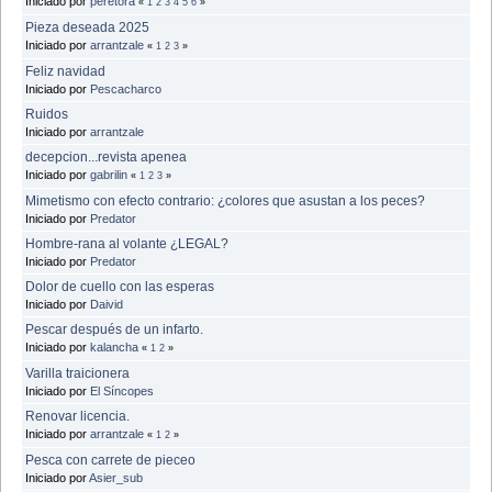
Iniciado por
peretora
«
1
2
3
4
5
6
»
Pieza deseada 2025
Iniciado por
arrantzale
«
1
2
3
»
Feliz navidad
Iniciado por
Pescacharco
Ruidos
Iniciado por
arrantzale
decepcion...revista apenea
Iniciado por
gabrilin
«
1
2
3
»
Mimetismo con efecto contrario: ¿colores que asustan a los peces?
Iniciado por
Predator
Hombre-rana al volante ¿LEGAL?
Iniciado por
Predator
Dolor de cuello con las esperas
Iniciado por
Daivid
Pescar después de un infarto.
Iniciado por
kalancha
«
1
2
»
Varilla traicionera
Iniciado por
El Síncopes
Renovar licencia.
Iniciado por
arrantzale
«
1
2
»
Pesca con carrete de pieceo
Iniciado por
Asier_sub