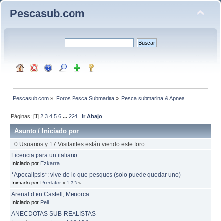
Pescasub.com
Pescasub.com
»
Foros Pesca Submarina
»
Pesca submarina & Apnea
Páginas: [
1
]
2
3
4
5
6
...
224
Ir Abajo
Asunto
/
Iniciado por
0 Usuarios y 17 Visitantes están viendo este foro.
Licencia para un italiano
Iniciado por
Ezkarra
*Apocalipsis*: vive de lo que pesques (solo puede quedar uno)
Iniciado por
Predator
«
1
2
3
»
Arenal d’en Castell, Menorca
Iniciado por
Peli
ANECDOTAS SUB-REALISTAS