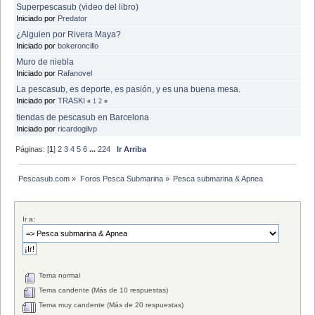
Superpescasub (video del libro)
Iniciado por
Predator
¿Alguien por Rivera Maya?
Iniciado por
bokeroncillo
Muro de niebla
Iniciado por
Rafanovel
La pescasub, es deporte, es pasión, y es una buena mesa.
Iniciado por
TRASKI
«
1
2
»
tiendas de pescasub en Barcelona
Iniciado por
ricardogilvp
Páginas: [
1
]
2
3
4
5
6
...
224
Ir Arriba
Pescasub.com
»
Foros Pesca Submarina
»
Pesca submarina & Apnea
Ir a:
Tema normal
Tema candente (Más de 10 respuestas)
Tema muy candente (Más de 20 respuestas)