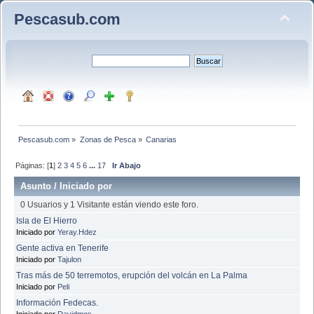
Pescasub.com
Pescasub.com
»
Zonas de Pesca
»
Canarias
Páginas: [
1
]
2
3
4
5
6
...
17
Ir Abajo
Asunto
/
Iniciado por
0 Usuarios y 1 Visitante están viendo este foro.
Isla de El Hierro
Iniciado por
Yeray.Hdez
Gente activa en Tenerife
Iniciado por
Tajulon
Tras más de 50 terremotos, erupción del volcán en La Palma
Iniciado por
Peli
Información Fedecas.
Iniciado por
Davidmos