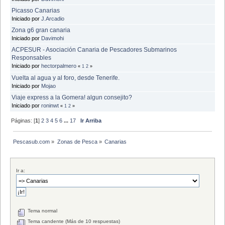
Picasso Canarias
Iniciado por
J.Arcadio
Zona g6 gran canaria
Iniciado por
Davimohi
ACPESUR - Asociación Canaria de Pescadores Submarinos
Responsables
Iniciado por
hectorpalmero
«
1
2
»
Vuelta al agua y al foro, desde Tenerife.
Iniciado por
Mojao
Viaje express a la Gomera! algun consejito?
Iniciado por
roninwt
«
1
2
»
Páginas: [
1
]
2
3
4
5
6
...
17
Ir Arriba
Pescasub.com
»
Zonas de Pesca
»
Canarias
Ir a:
Tema normal
Tema candente (Más de 10 respuestas)