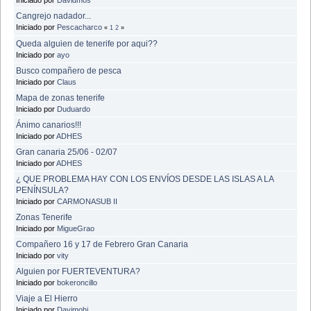
Cangrejo nadador...
Iniciado por
Pescacharco
«
1
2
»
Queda alguien de tenerife por aqui??
Iniciado por
ayo
Busco compañero de pesca
Iniciado por
Claus
Mapa de zonas tenerife
Iniciado por
Duduardo
Ánimo canarios!!!
Iniciado por
ADHES
Gran canaria 25/06 - 02/07
Iniciado por
ADHES
¿ QUE PROBLEMA HAY CON LOS ENVÍOS DESDE LAS ISLAS A LA
PENÍNSULA?
Iniciado por
CARMONASUB II
Zonas Tenerife
Iniciado por
MigueGrao
Compañero 16 y 17 de Febrero Gran Canaria
Iniciado por
vity
Alguien por FUERTEVENTURA?
Iniciado por
bokeroncillo
Viaje a El Hierro
Iniciado por
Davimohi