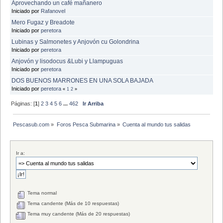
Aprovechando un café mañanero
Iniciado por
Rafanovel
Mero Fugaz y Breadote
Iniciado por
peretora
Lubinas y Salmonetes y Anjovón cu Golondrina
Iniciado por
peretora
Anjovón y lisodocus &Lubi y Llampuguas
Iniciado por
peretora
DOS BUENOS MARRONES EN UNA SOLA BAJADA
Iniciado por
peretora
«
1
2
»
Páginas: [
1
]
2
3
4
5
6
...
462
Ir Arriba
Pescasub.com
»
Foros Pesca Submarina
»
Cuenta al mundo tus salidas
Ir a:
Tema normal
Tema candente (Más de 10 respuestas)
Tema muy candente (Más de 20 respuestas)