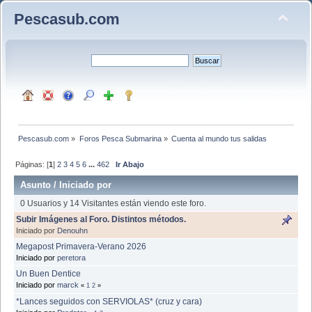
Pescasub.com
Pescasub.com
»
Foros Pesca Submarina
»
Cuenta al mundo tus salidas
Páginas: [
1
]
2
3
4
5
6
...
462
Ir Abajo
Asunto
/
Iniciado por
0 Usuarios y 14 Visitantes están viendo este foro.
Subir Imágenes al Foro. Distintos métodos.
Iniciado por
Denouhn
Megapost Primavera-Verano 2026
Iniciado por
peretora
Un Buen Dentice
Iniciado por
marck
«
1
2
»
*Lances seguidos con SERVIOLAS* (cruz y cara)