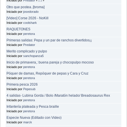
Iniciado por
Predator
«
1
2
»
Otro que postea..[broma]
Iniciado por
josedorado
[Video] Corse 2026 - NoKill
Iniciado por
coolshark
RAQUETONES
Iniciado por
peretora
Primeras salidas: Pepa y un par de ranchos divertidos¡¡
Iniciado por
Predator
Merito complicado y pulpo
Iniciado por
sanchopanza5
Inicio de primavera,: buena pareja y chocopulpo mocoso
Iniciado por
peretora
Póquer de damas, Repóquer de pepas y Cara y Cruz
Iniciado por
peretora
Primera pesca 2026
Iniciado por
Pepesub
4 salidas- Lubina Gorda / Bolo /Maratón helado/ Breadosaurus Rex
Iniciado por
peretora
Infantería plateada y Pesca braille
Iniciado por
peretora
Especie Nueva (Editado con Video)
Iniciado por
marck