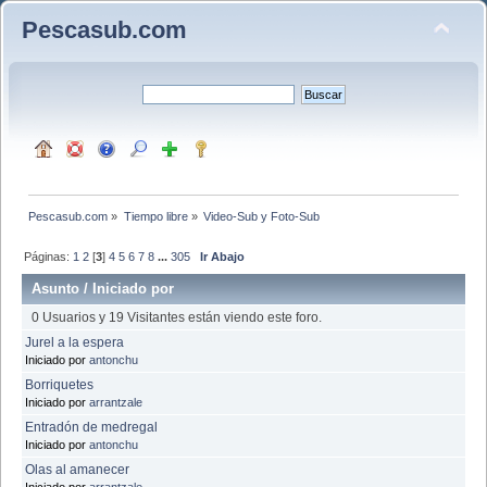
Pescasub.com
Pescasub.com
»
Tiempo libre
»
Video-Sub y Foto-Sub
Páginas:
1
2
[
3
]
4
5
6
7
8
...
305
Ir Abajo
Asunto
/
Iniciado por
0 Usuarios y 19 Visitantes están viendo este foro.
Jurel a la espera
Iniciado por
antonchu
Borriquetes
Iniciado por
arrantzale
Entradón de medregal
Iniciado por
antonchu
Olas al amanecer
Iniciado por
arrantzale