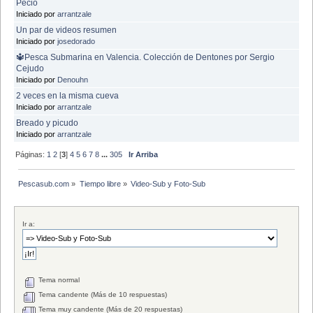
Pecio
Iniciado por
arrantzale
Un par de videos resumen
Iniciado por
josedorado
🔱Pesca Submarina en Valencia. Colección de Dentones por Sergio
Cejudo
Iniciado por
Denouhn
2 veces en la misma cueva
Iniciado por
arrantzale
Breado y picudo
Iniciado por
arrantzale
Páginas:
1
2
[
3
]
4
5
6
7
8
...
305
Ir Arriba
Pescasub.com
»
Tiempo libre
»
Video-Sub y Foto-Sub
Ir a:
Tema normal
Tema candente (Más de 10 respuestas)
Tema muy candente (Más de 20 respuestas)