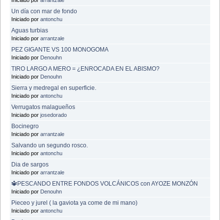
Un día con mar de fondo
Iniciado por
antonchu
Aguas turbias
Iniciado por
arrantzale
PEZ GIGANTE VS 100 MONOGOMA
Iniciado por
Denouhn
TIRO LARGO A MERO = ¿ENROCADA EN EL ABISMO?
Iniciado por
Denouhn
Sierra y medregal en superficie.
Iniciado por
antonchu
Verrugatos malagueños
Iniciado por
josedorado
Bocinegro
Iniciado por
arrantzale
Salvando un segundo rosco.
Iniciado por
antonchu
Dia de sargos
Iniciado por
arrantzale
🔱PESCANDO ENTRE FONDOS VOLCÁNICOS con AYOZE MONZÓN
Iniciado por
Denouhn
Pieceo y jurel ( la gaviota ya come de mi mano)
Iniciado por
antonchu