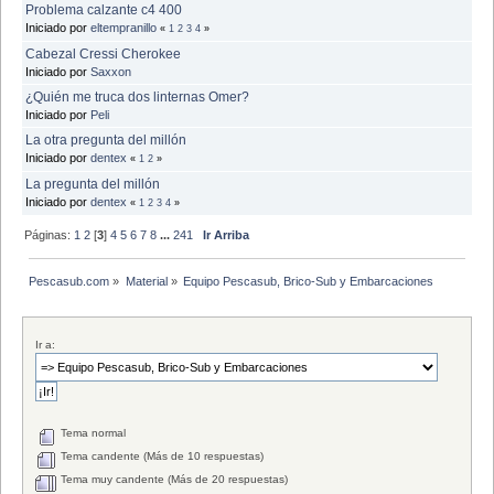
Problema calzante c4 400
Iniciado por
eltempranillo
«
1
2
3
4
»
Cabezal Cressi Cherokee
Iniciado por
Saxxon
¿Quién me truca dos linternas Omer?
Iniciado por
Peli
La otra pregunta del millón
Iniciado por
dentex
«
1
2
»
La pregunta del millón
Iniciado por
dentex
«
1
2
3
4
»
Páginas:
1
2
[
3
]
4
5
6
7
8
...
241
Ir Arriba
Pescasub.com
»
Material
»
Equipo Pescasub, Brico-Sub y Embarcaciones
Ir a:
Tema normal
Tema candente (Más de 10 respuestas)
Tema muy candente (Más de 20 respuestas)