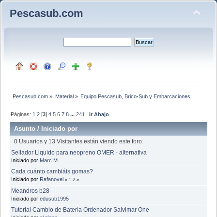
Pescasub.com
Pescasub.com
»
Material
»
Equipo Pescasub, Brico-Sub y Embarcaciones
Páginas:
1
2
[
3
]
4
5
6
7
8
...
241
Ir Abajo
Asunto
/
Iniciado por
0 Usuarios y 13 Visitantes están viendo este foro.
Sellador Liquido para neopreno OMER - alternativa
Iniciado por
Marc M
Cada cuánto cambiáis gomas?
Iniciado por
Rafanovel
«
1
2
»
Meandros b28
Iniciado por
edusub1995
Tutorial Cambio de Batería Ordenador Salvimar One