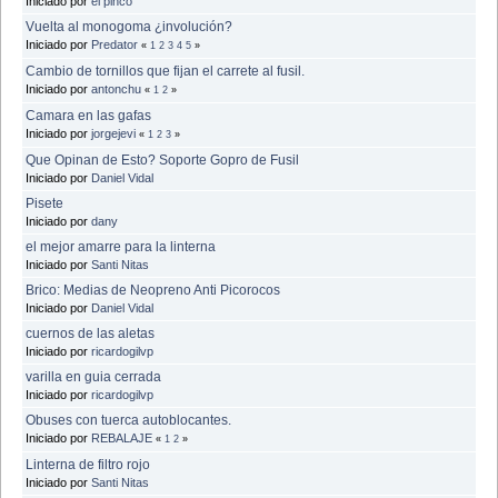
Iniciado por
el pinco
Vuelta al monogoma ¿involución?
Iniciado por
Predator
«
1
2
3
4
5
»
Cambio de tornillos que fijan el carrete al fusil.
Iniciado por
antonchu
«
1
2
»
Camara en las gafas
Iniciado por
jorgejevi
«
1
2
3
»
Que Opinan de Esto? Soporte Gopro de Fusil
Iniciado por
Daniel Vidal
Pisete
Iniciado por
dany
el mejor amarre para la linterna
Iniciado por
Santi Nitas
Brico: Medias de Neopreno Anti Picorocos
Iniciado por
Daniel Vidal
cuernos de las aletas
Iniciado por
ricardogilvp
varilla en guia cerrada
Iniciado por
ricardogilvp
Obuses con tuerca autoblocantes.
Iniciado por
REBALAJE
«
1
2
»
Linterna de filtro rojo
Iniciado por
Santi Nitas