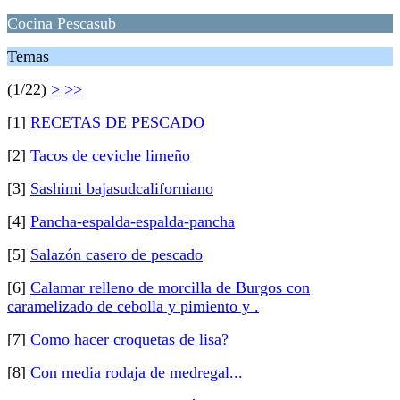
Cocina Pescasub
Temas
(1/22)
>
>>
[1]
RECETAS DE PESCADO
[2]
Tacos de ceviche limeño
[3]
Sashimi bajasudcaliforniano
[4]
Pancha-espalda-espalda-pancha
[5]
Salazón casero de pescado
[6]
Calamar relleno de morcilla de Burgos con
caramelizado de cebolla y pimiento y .
[7]
Como hacer croquetas de lisa?
[8]
Con media rodaja de medregal...