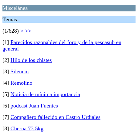
Miscelánea
Temas
(1/628)
>
>>
[1]
Parecidos razonables del foro y de la pescasub en
general
[2]
Hilo de los chistes
[3]
Silencio
[4]
Remolino
[5]
Noticia de mínima importancia
[6]
podcast Juan Fuentes
[7]
Compañero fallecido en Castro Urdiales
[8]
Cherna 73.5kg