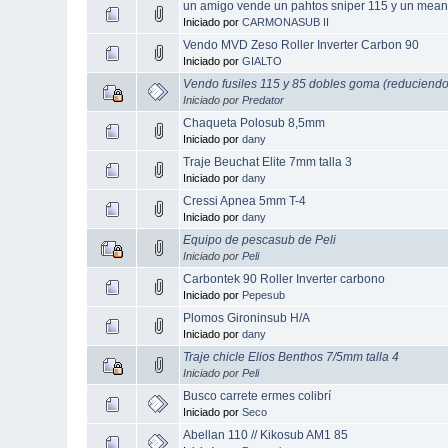
un amigo vende un pahtos sniper 115 y un mea
Iniciado por
CARMONASUB II
Vendo MVD Zeso Roller Inverter Carbon 90
Iniciado por
GIALTO
Vendo fusiles 115 y 85 dobles goma (reduciendo
Iniciado por
Predator
Chaqueta Polosub 8,5mm
Iniciado por
dany
Traje Beuchat Elite 7mm talla 3
Iniciado por
dany
Cressi Apnea 5mm T-4
Iniciado por
dany
Equipo de pescasub de Peli
Iniciado por
Peli
Carbontek 90 Roller Inverter carbono
Iniciado por
Pepesub
Plomos Gironinsub H/A
Iniciado por
dany
Traje chicle Elios Benthos 7/5mm talla 4
Iniciado por
Peli
Busco carrete ermes colibrí
Iniciado por
Seco
Abellan 110 // Kikosub AM1 85