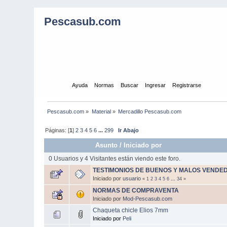
Pescasub.com
Inicio
Ayuda
Normas
Buscar
Ingresar
Registrarse
Pescasub.com
»
Material
»
Mercadillo Pescasub.com
Páginas: [
1
]
2
3
4
5
6
...
299
Ir Abajo
Asunto
/
Iniciado por
0 Usuarios y 4 Visitantes están viendo este foro.
TESTIMONIOS DE BUENOS Y MALOS VENDE
Iniciado por
usuario
«
1
2
3
4
5
6
...
34
»
NORMAS DE COMPRAVENTA
Iniciado por
Mod-Pescasub.com
Chaqueta chicle Elios 7mm
Iniciado por
Peli