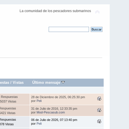
La comunidad de los pescadores submarinos
estas
/
Vistas
Último mensaje
 Respuestas
28 de Diciembre de 2025, 06:25:30 pm
por
Peli
5037 Vistas
Respuestas
31 de Julio de 2016, 12:33:35 pm
por
Mod-Pescasub.com
5421 Vistas
Respuestas
06 de Julio de 2026, 07:13:40 pm
por
Peli
878 Vistas