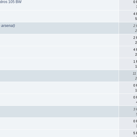
ndros 105 BW
0 
4 
5
 arsenal)
2 
2
2 
2
4 
2
1 
1
11
2
0 
1
0 
3 
0 
5 