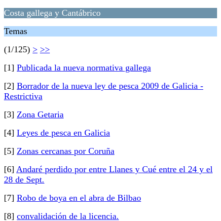
Costa gallega y Cantábrico
Temas
(1/125)
>
>>
[1]
Publicada la nueva normativa gallega
[2]
Borrador de la nueva ley de pesca 2009 de Galicia -
Restrictiva
[3]
Zona Getaria
[4]
Leyes de pesca en Galicia
[5]
Zonas cercanas por Coruña
[6]
Andaré perdido por entre Llanes y Cué entre el 24 y el
28 de Sept.
[7]
Robo de boya en el abra de Bilbao
[8]
convalidación de la licencia.