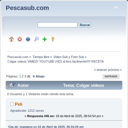
Pescasub.com
Pescasub.com
»
Tiempo libre
»
Video-Sub y Foto-Sub
»
Colgar videos VIMEO/ YOUTUBE (HD) al foro facilmente!!!!! RECETA
« anterior
próximo »
Páginas:
1
2
3
[
4
]
Ir Abajo
IMPRIMIR
Autor
Tema: Colgar videos
VIMEO/ YOUTUBE (HD) al foro facilmente!!!!! RECETA
0 Usuarios y 1 Visitante están viendo este tema.
(Leído 136042 veces)
Peli
Agradecido: 1212 veces
«
Respuesta #45 en:
18 de Abril de 2025, 08:54:54 pm »
Cita de: matutano en 16 de Abril de 2025, 06:34:20 pm