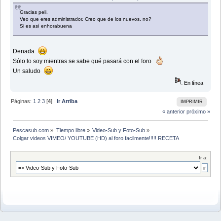
Gracias peli.
Veo que eres administrador. Creo que de los nuevos, no?
Si es así enhorabuena
Denada
Sólo lo soy mientras se sabe qué pasará con el foro
Un saludo
En línea
Páginas:
1
2
3
[
4
]
Ir Arriba
IMPRIMIR
« anterior
próximo »
Pescasub.com
»
Tiempo libre
»
Video-Sub y Foto-Sub
»
Colgar videos VIMEO/ YOUTUBE (HD) al foro facilmente!!!!! RECETA
Ir a: