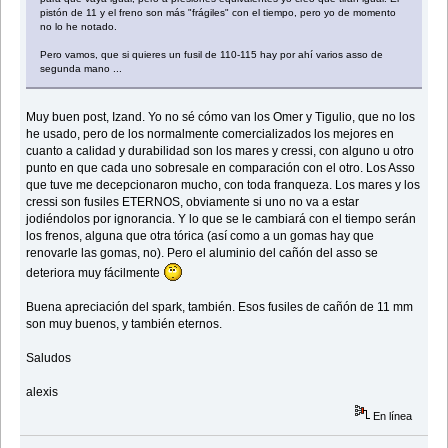
pistón de 11 y el freno son más "frágiles" con el tiempo, pero yo de momento
no lo he notado.
Pero vamos, que si quieres un fusil de 110-115 hay por ahí varios asso de
segunda mano ...
Muy buen post, Izand. Yo no sé cómo van los Omer y Tigulio, que no los
he usado, pero de los normalmente comercializados los mejores en
cuanto a calidad y durabilidad son los mares y cressi, con alguno u otro
punto en que cada uno sobresale en comparación con el otro. Los Asso
que tuve me decepcionaron mucho, con toda franqueza. Los mares y los
cressi son fusiles ETERNOS, obviamente si uno no va a estar
jodiéndolos por ignorancia. Y lo que se le cambiará con el tiempo serán
los frenos, alguna que otra tórica (así como a un gomas hay que
renovarle las gomas, no). Pero el aluminio del cañón del asso se
deteriora muy fácilmente
Buena apreciación del spark, también. Esos fusiles de cañón de 11 mm
son muy buenos, y también eternos.
Saludos
alexis
En línea