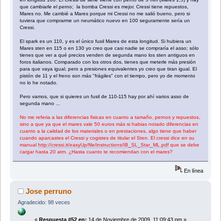
que cambiarle el perno; la bomba Cressi es mejor. Cressi tiene repuestos,
Mares no. Me cambié a Mares porque mi Cressi no me salió bueno, pero si
tuviera que comprarme un neumático nuevo en 100 seguramente sería un
Cressi.
El spark es un 110, y es el único fusil Mares de esta longitud. Si hubiera un
Mares sten en 115 o en 130 yo creo que casi nadie se compraría el asso; sólo
tienes que ver a qué precios venden de segunda mano los sten antiguos en
foros italianos. Comparado con los otros dos, tienes que meterle más presión
para que vaya igual, pero a presiones equivalentes yo creo que tiran igual. El
pistón de 11 y el freno son más "frágiles" con el tiempo, pero yo de momento
no lo he notado.
Pero vamos, que si quieres un fusil de 110-115 hay por ahí varios asso de
segunda mano ...
No me referia a las diferencias fisicas en cuanto a tamaño, pernos y repuestos,
sino a que ya que el mares vale 50 euros más si habias notado diferencias en
cuanto a la calidad de los materiales o en prestaciones, algo tiene que haber
cuando aparcastes el Cressi y cogistes de titular el Sten. El cressi dice en su
manual
http://cressi.it/easyUp/file/instructions/IB_SL_Star_ML.pdf
que se debe
cargar hasta 20 atm. ¿Hasta cuanto te recomiendan con el mares?
En línea
Jose perruno
Agradecido: 98 veces
«
Respuesta #52 en:
14 de Noviembre de 2009, 11:09:43 pm »