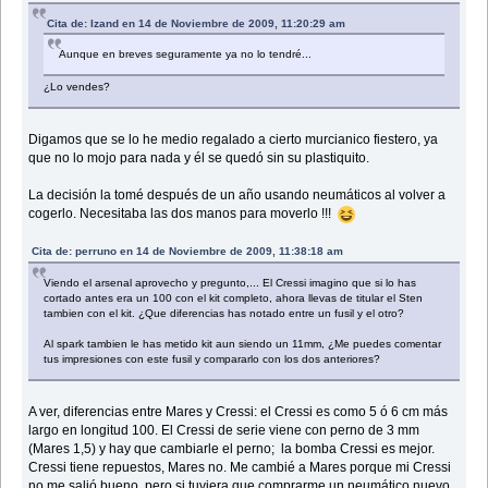
Cita de: Izand en 14 de Noviembre de 2009, 11:20:29 am
Aunque en breves seguramente ya no lo tendré...
¿Lo vendes?
Digamos que se lo he medio regalado a cierto murcianico fiestero, ya
que no lo mojo para nada y él se quedó sin su plastiquito.
La decisión la tomé después de un año usando neumáticos al volver a
cogerlo. Necesitaba las dos manos para moverlo !!!
Cita de: perruno en 14 de Noviembre de 2009, 11:38:18 am
Viendo el arsenal aprovecho y pregunto,... El Cressi imagino que si lo has
cortado antes era un 100 con el kit completo, ahora llevas de titular el Sten
tambien con el kit. ¿Que diferencias has notado entre un fusil y el otro?
Al spark tambien le has metido kit aun siendo un 11mm, ¿Me puedes comentar
tus impresiones con este fusil y compararlo con los dos anteriores?
A ver, diferencias entre Mares y Cressi: el Cressi es como 5 ó 6 cm más
largo en longitud 100. El Cressi de serie viene con perno de 3 mm
(Mares 1,5) y hay que cambiarle el perno; la bomba Cressi es mejor.
Cressi tiene repuestos, Mares no. Me cambié a Mares porque mi Cressi
no me salió bueno, pero si tuviera que comprarme un neumático nuevo