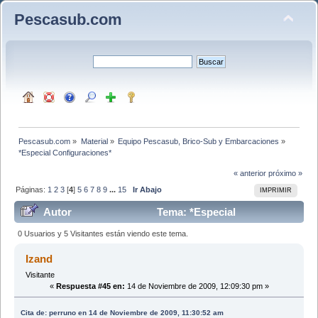
Pescasub.com
Pescasub.com
»
Material
»
Equipo Pescasub, Brico-Sub y Embarcaciones
»
*Especial Configuraciones*
« anterior
próximo »
Páginas:
1
2
3
[
4
]
5
6
7
8
9
...
15
Ir Abajo
IMPRIMIR
Autor
Tema: *Especial
Configuraciones* (Leído 313984 veces)
0 Usuarios y 5 Visitantes están viendo este tema.
Izand
Visitante
«
Respuesta #45 en:
14 de Noviembre de 2009, 12:09:30 pm »
Cita de: perruno en 14 de Noviembre de 2009, 11:30:52 am