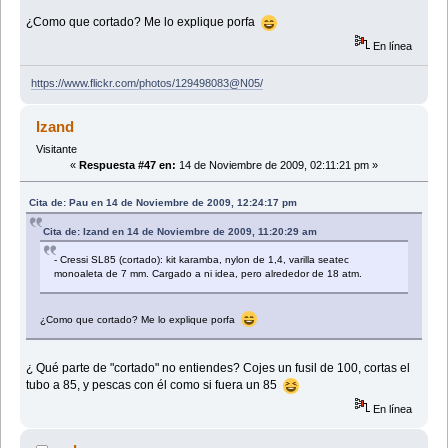
¿Como que cortado? Me lo explique porfa
En línea
https://www.flickr.com/photos/129498083@N05/
Izand
Visitante
«
Respuesta #47 en:
14 de Noviembre de 2009, 02:11:21 pm »
Cita de: Pau en 14 de Noviembre de 2009, 12:24:17 pm
Cita de: Izand en 14 de Noviembre de 2009, 11:20:29 am
- Cressi SL85 (cortado): kit karamba, nylon de 1,4, varilla seatec
monoaleta de 7 mm. Cargado a ni idea, pero alrededor de 18 atm.
¿Como que cortado? Me lo explique porfa
¿ Qué parte de "cortado" no entiendes? Cojes un fusil de 100, cortas el
tubo a 85, y pescas con él como si fuera un 85
En línea