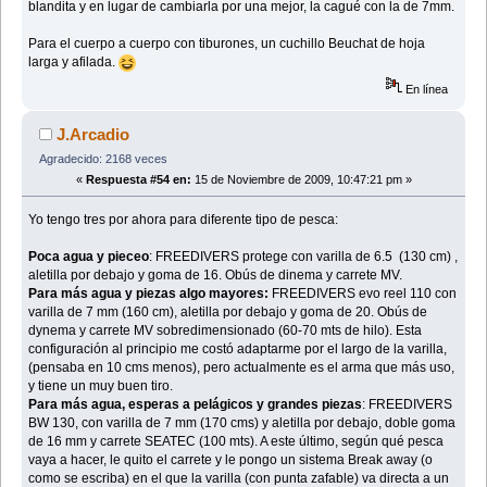
blandita y en lugar de cambiarla por una mejor, la cagué con la de 7mm.
Para el cuerpo a cuerpo con tiburones, un cuchillo Beuchat de hoja
larga y afilada.
En línea
J.Arcadio
Agradecido: 2168 veces
«
Respuesta #54 en:
15 de Noviembre de 2009, 10:47:21 pm »
Yo tengo tres por ahora para diferente tipo de pesca:
Poca agua y pieceo
: FREEDIVERS protege con varilla de 6.5 (130 cm) ,
aletilla por debajo y goma de 16. Obús de dinema y carrete MV.
Para más agua y piezas algo mayores:
FREEDIVERS evo reel 110 con
varilla de 7 mm (160 cm), aletilla por debajo y goma de 20. Obús de
dynema y carrete MV sobredimensionado (60-70 mts de hilo). Esta
configuración al principio me costó adaptarme por el largo de la varilla,
(pensaba en 10 cms menos), pero actualmente es el arma que más uso,
y tiene un muy buen tiro.
Para más agua, esperas a pelágicos y grandes piezas
: FREEDIVERS
BW 130, con varilla de 7 mm (170 cms) y aletilla por debajo, doble goma
de 16 mm y carrete SEATEC (100 mts). A este último, según qué pesca
vaya a hacer, le quito el carrete y le pongo un sistema Break away (o
como se escriba) en el que la varilla (con punta zafable) va directa a un