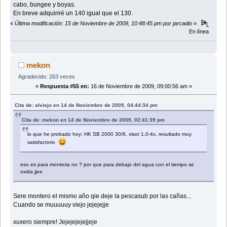
cabo, bungee y boyas.
En breve adquiriré un 140 igual que el 130.
«
Última modificación: 15 de Noviembre de 2009, 10:48:45 pm por jarcadio
»
En línea
mekon
Agradecido: 263 veces
«
Respuesta #55 en:
16 de Noviembre de 2009, 09:00:56 am »
Cita de: alviejo en 14 de Noviembre de 2009, 04:44:34 pm
Cita de: mekon en 14 de Noviembre de 2009, 02:41:39 pm
lo que he probado hoy: HK SB 2000 30/6, visor 1,0-4x, resultado muy
satisfactorio
eso es para monteria no ? por que para debajo del agua con el tiempo se
oxida jjee
Sere montero el mismo año qie deje la pescasub por las cañas...
Cuando se muuuuuy viejo jejejejje
xuxero siempre! Jejejejejejjeje