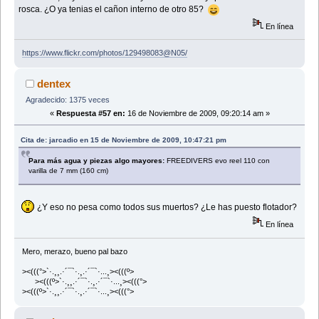
rosca. ¿O ya tenias el cañon interno de otro 85?
En línea
https://www.flickr.com/photos/129498083@N05/
dentex
Agradecido: 1375 veces
«
Respuesta #57 en:
16 de Noviembre de 2009, 09:20:14 am »
Cita de: jarcadio en 15 de Noviembre de 2009, 10:47:21 pm
Para más agua y piezas algo mayores:
FREEDIVERS evo reel 110 con
varilla de 7 mm (160 cm)
¿Y eso no pesa como todos sus muertos? ¿Le has puesto flotador?
En línea
Mero, merazo, bueno pal bazo
><(((°>`·.¸¸.·´¯`·.¸.·´¯`·...¸><(((º>
><(((º>`·.¸¸.·´¯`·.¸.·´¯`·...¸><(((°>
><(((º>`·.¸¸.·´¯`·.¸.·´¯`·...¸><(((°>