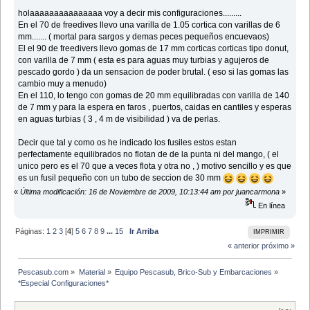
holaaaaaaaaaaaaaaa voy a decir mis configuraciones.........
En el 70 de freedives llevo una varilla de 1.05 cortica con varillas de 6
mm....... ( mortal para sargos y demas peces pequeños encuevaos)
El el 90 de freedivers llevo gomas de 17 mm corticas corticas tipo donut,
con varilla de 7 mm ( esta es para aguas muy turbias y agujeros de
pescado gordo ) da un sensacion de poder brutal. ( eso si las gomas las
cambio muy a menudo)
En el 110, lo tengo con gomas de 20 mm equilibradas con varilla de 140
de 7 mm y para la espera en faros , puertos, caidas en cantiles y esperas
en aguas turbias ( 3 , 4 m de visibilidad ) va de perlas.
Decir que tal y como os he indicado los fusiles estos estan
perfectamente equilibrados no flotan de de la punta ni del mango, ( el
unico pero es el 70 que a veces flota y otra no , ) motivo sencillo y es que
es un fusil pequeño con un tubo de seccion de 30 mm
«
Última modificación: 16 de Noviembre de 2009, 10:13:44 am por juancarmona
»
En línea
Páginas:
1
2
3
[
4
]
5
6
7
8
9
...
15
Ir Arriba
IMPRIMIR
« anterior
próximo »
Pescasub.com
»
Material
»
Equipo Pescasub, Brico-Sub y Embarcaciones
»
*Especial Configuraciones*