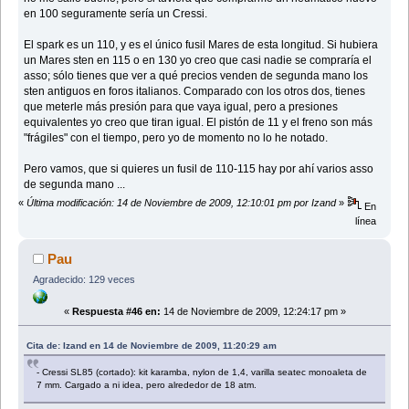
en 100 seguramente sería un Cressi.
El spark es un 110, y es el único fusil Mares de esta longitud. Si hubiera
un Mares sten en 115 o en 130 yo creo que casi nadie se compraría el
asso; sólo tienes que ver a qué precios venden de segunda mano los
sten antiguos en foros italianos. Comparado con los otros dos, tienes
que meterle más presión para que vaya igual, pero a presiones
equivalentes yo creo que tiran igual. El pistón de 11 y el freno son más
"frágiles" con el tiempo, pero yo de momento no lo he notado.
Pero vamos, que si quieres un fusil de 110-115 hay por ahí varios asso
de segunda mano ...
«
Última modificación: 14 de Noviembre de 2009, 12:10:01 pm por Izand
»
En
línea
Pau
Agradecido: 129 veces
«
Respuesta #46 en:
14 de Noviembre de 2009, 12:24:17 pm »
Cita de: Izand en 14 de Noviembre de 2009, 11:20:29 am
- Cressi SL85 (cortado): kit karamba, nylon de 1,4, varilla seatec monoaleta de
7 mm. Cargado a ni idea, pero alrededor de 18 atm.