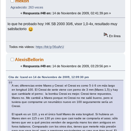
mekon
Agradecido: 263 veces
«
Respuesta #48 en:
14 de Noviembre de 2009, 02:41:39 pm »
lo que he probado hoy: HK SB 2000 30/6, visor 1,0-4x, resultado muy
satisfactorio
En línea
Todos mis videos:
https://bit.ly/36uiArU
AlexisBellorin
«
Respuesta #49 en:
14 de Noviembre de 2009, 03:29:56 pm »
Cita de: Izand en 14 de Noviembre de 2009, 12:09:30 pm
A ver, diferencias entre Mares y Cressi: el Cressi es como 5 ó 6 cm más largo
en longitud 100. El Cressi de serie viene con perno de 3 mm (Mares 1,5) y hay
que cambiarle el perno; la bomba Cressi es mejor. Cressi tiene repuestos,
Mares no. Me cambié a Mares porque mi Cressi no me salió bueno, pero si
tuviera que comprarme un neumático nuevo en 100 seguramente sería un
Cressi.
El spark es un 110, y es el único fusil Mares de esta longitud. Si hubiera un
Mares sten en 115 o en 130 yo creo que casi nadie se compraría el asso; sólo
tienes que ver a qué precios venden de segunda mano los sten antiguos en
foros italianos. Comparado con los otros dos, tienes que meterle más presión
para que vaya igual, pero a presiones equivalentes yo creo que tiran igual. El