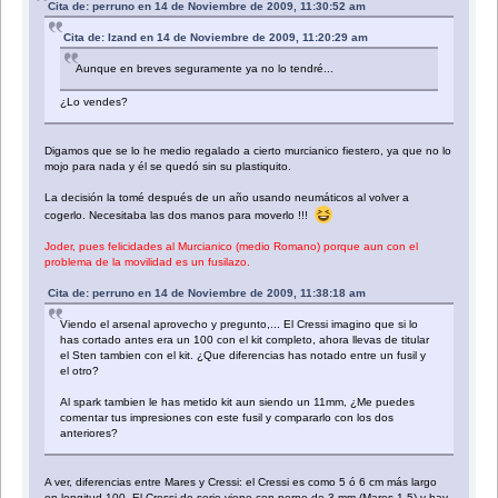
Cita de: perruno en 14 de Noviembre de 2009, 11:30:52 am
Cita de: Izand en 14 de Noviembre de 2009, 11:20:29 am
Aunque en breves seguramente ya no lo tendré...
¿Lo vendes?
Digamos que se lo he medio regalado a cierto murcianico fiestero, ya que no lo
mojo para nada y él se quedó sin su plastiquito.
La decisión la tomé después de un año usando neumáticos al volver a
cogerlo. Necesitaba las dos manos para moverlo !!!
Joder, pues felicidades al Murcianico (medio Romano) porque aun con el
problema de la movilidad es un fusilazo.
Cita de: perruno en 14 de Noviembre de 2009, 11:38:18 am
Viendo el arsenal aprovecho y pregunto,... El Cressi imagino que si lo
has cortado antes era un 100 con el kit completo, ahora llevas de titular
el Sten tambien con el kit. ¿Que diferencias has notado entre un fusil y
el otro?
Al spark tambien le has metido kit aun siendo un 11mm, ¿Me puedes
comentar tus impresiones con este fusil y compararlo con los dos
anteriores?
A ver, diferencias entre Mares y Cressi: el Cressi es como 5 ó 6 cm más largo
en longitud 100. El Cressi de serie viene con perno de 3 mm (Mares 1,5) y hay