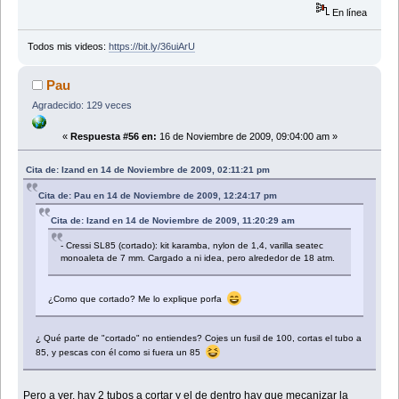
En línea
Todos mis videos:
https://bit.ly/36uiArU
Pau
Agradecido: 129 veces
«
Respuesta #56 en:
16 de Noviembre de 2009, 09:04:00 am »
Cita de: Izand en 14 de Noviembre de 2009, 02:11:21 pm
Cita de: Pau en 14 de Noviembre de 2009, 12:24:17 pm
Cita de: Izand en 14 de Noviembre de 2009, 11:20:29 am
- Cressi SL85 (cortado): kit karamba, nylon de 1,4, varilla seatec
monoaleta de 7 mm. Cargado a ni idea, pero alrededor de 18 atm.
¿Como que cortado? Me lo explique porfa
¿ Qué parte de "cortado" no entiendes? Cojes un fusil de 100, cortas el tubo a
85, y pescas con él como si fuera un 85
Pero a ver, hay 2 tubos a cortar y el de dentro hay que mecanizar la