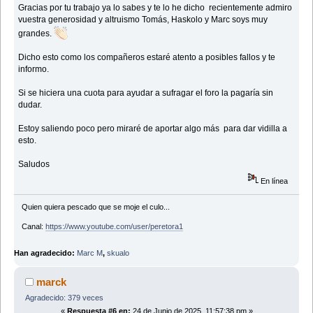
Gracias por tu trabajo ya lo sabes y te lo he dicho recientemente admiro
vuestra generosidad y altruismo Tomás, Haskolo y Marc soys muy
grandes.
Dicho esto como los compañeros estaré atento a posibles fallos y te
informo.
Si se hiciera una cuota para ayudar a sufragar el foro la pagaría sin
dudar.
Estoy saliendo poco pero miraré de aportar algo más para dar vidilla a
esto.
Saludos
En línea
Quien quiera pescado que se moje el culo...
Canal:
https://www.youtube.com/user/peretora1
Han agradecido:
Marc M
,
skualo
marck
Agradecido: 379 veces
«
Respuesta #6 en:
24 de Junio de 2025, 11:57:38 pm »