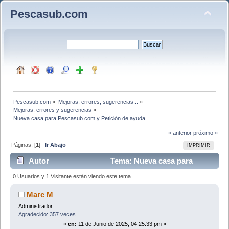
Pescasub.com
Pescasub.com
»
Mejoras, errores, sugerencias...
»
Mejoras, errores y sugerencias
»
Nueva casa para Pescasub.com y Petición de ayuda
« anterior
próximo »
Páginas: [
1
]
Ir Abajo
IMPRIMIR
Autor
Tema: Nueva casa para
Pescasub.com y Petición de ayuda (Leído 4836 veces)
0 Usuarios y 1 Visitante están viendo este tema.
Marc M
Administrador
Agradecido: 357 veces
«
en:
11 de Junio de 2025, 04:25:33 pm »