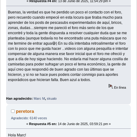
«
Respuesta #4 en:
13 de Junio de 2025, 11:54:29 pm »
Buenas, la verdad es que he perdido un poco el contacto con el foro,
pero recuerdo cuando empecé en esta locura que tiraba mucho para
aprender de los posts de pescasubs experimentados de aquí, bricos,
zonas, dudas....siempre me pareció el foro más serio de los que
encontré y toda la gente dispuesta a resolver cualquier duda que se me
planteaba (aunque todavía no he encontrado una puta máscara que no
me termine de entrar agua😅) En su día intentaba retroalimentar el foro
con lo poco que me gusta hacer ...videos con alguna pesquilla e intentar
compensar de alguna manera ese favor inicial que el foro me ofreció y
que a día de hoy sigue haciendo. No estaría mal hacer alguna cosilla de
camisetas para poder sufragar un poco el tema económico, la gente de
aquí creo que respondió de buen agrado con las últimas que se
hicieron, y si no se hace pues podeis contar conmigo para aportes
esporádicos que hicieran falta. Buen azul a todos.
En línea
Han agradecido:
Marc M
,
skualo
peretora
Agradecido: 6140 veces
«
Respuesta #5 en:
14 de Junio de 2025, 03:59:21 pm »
Hola Marc!