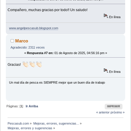
Compañero, muchas gracias por todo!! Un saludo!
En línea
www.angelpescasub.blogspot.com
Marco
Agradecido: 2311 veces
«
Respuesta #7 en:
01 de Agosto de 2025, 04:56:16 pm »
Gracias!
En línea
Un mal día de pesca es SIEMPRE mejor que un buen dí­a de trabajo
Páginas: [
1
]
Ir Arriba
IMPRIMIR
« anterior
próximo »
Pescasub.com
»
Mejoras, errores, sugerencias...
»
Mejoras, errores y sugerencias
»