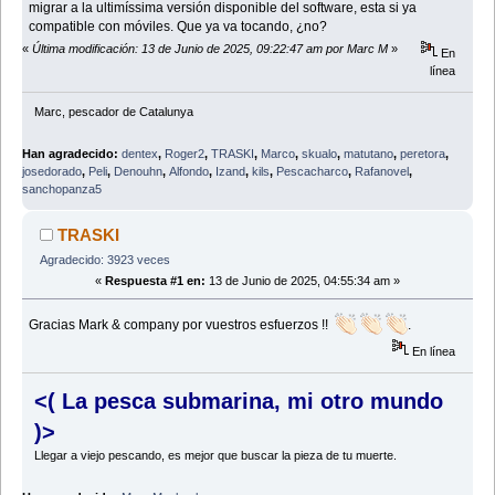
migrar a la ultimíssima versión disponible del software, esta si ya
compatible con móviles. Que ya va tocando, ¿no?
«
Última modificación: 13 de Junio de 2025, 09:22:47 am por Marc M
»
En
línea
Marc, pescador de Catalunya
Han agradecido:
dentex
,
Roger2
,
TRASKI
,
Marco
,
skualo
,
matutano
,
peretora
,
josedorado
,
Peli
,
Denouhn
,
Alfondo
,
Izand
,
kils
,
Pescacharco
,
Rafanovel
,
sanchopanza5
TRASKI
Agradecido: 3923 veces
«
Respuesta #1 en:
13 de Junio de 2025, 04:55:34 am »
Gracias Mark & company por vuestros esfuerzos !!
.
En línea
<( La pesca submarina, mi otro mundo
)>
Llegar a viejo pescando, es mejor que buscar la pieza de tu muerte.