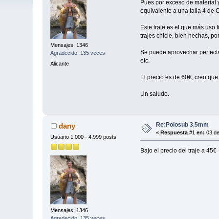
Pues por exceso de material y
equivalente a una talla 4 de 
Este traje es el que más uso 
trajes chicle, bien hechas, po
Mensajes: 1346
Se puede aprovechar perfecta
Agradecido: 135 veces
etc.
Alicante
El precio es de 60€, creo qu
Un saludo.
Re:Polosub 3,5mm
dany
«
Respuesta #1 en:
03 de
Usuario 1.000 - 4.999 posts
Bajo el precio del traje a 45€
Mensajes: 1346
Agradecido: 135 veces