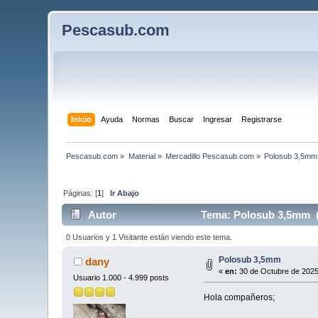
Pescasub.com
Inicio
Ayuda
Normas
Buscar
Ingresar
Registrarse
Pescasub.com
»
Material
»
Mercadillo Pescasub.com
»
Polosub 3,5mm
Páginas: [
1
]
Ir Abajo
Autor
Tema: Polosub 3,5mm (
0 Usuarios y 1 Visitante están viendo este tema.
Polosub 3,5mm
dany
«
en:
30 de Octubre de 2025
Usuario 1.000 - 4.999 posts
Hola compañeros;