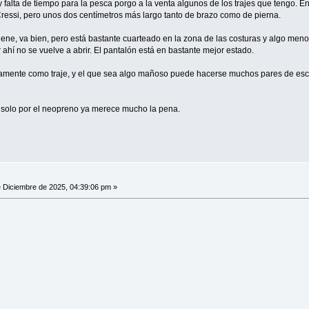
 falta de tiempo para la pesca porgo a la venta algunos de los trajes que tengo. E
Cressi, pero unos dos centímetros más largo tanto de brazo como de pierna.
tiene, va bien, pero está bastante cuarteado en la zona de las costuras y algo men
r ahí no se vuelve a abrir. El pantalón está en bastante mejor estado.
mente como traje, y el que sea algo mañoso puede hacerse muchos pares de escar
e solo por el neopreno ya merece mucho la pena.
 Diciembre de 2025, 04:39:06 pm »