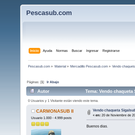
Pescasub.com
Inicio
Ayuda
Normas
Buscar
Ingresar
Registrarse
Pescasub.com
»
Material
»
Mercadillo Pescasub.com
»
Vendo chaqueta
Páginas: [
1
]
Ir Abajo
Autor
Tema: Vendo chaqueta S
0 Usuarios y 1 Visitante están viendo este tema.
Vendo chaqueta Sigalsu
CARMONASUB II
«
en:
20 de Noviembre de 20
Usuario 1.000 - 4.999 posts
Buenos dias.