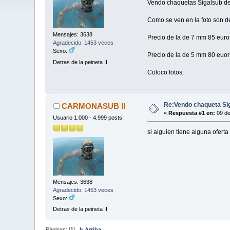
Vendo chaquetas Sigalsub d
Como se ven en la foto son de
Mensajes: 3638
Precio de la de 7 mm 85 euro
Agradecido: 1453 veces
Sexo:
Precio de la de 5 mm 80 euor
Detras de la peineta II
Coloco fotos.
Re:Vendo chaqueta Si
CARMONASUB II
«
Respuesta #1 en:
09 de
Usuario 1.000 - 4.999 posts
si alguien tiene alguna oferta s
Mensajes: 3638
Agradecido: 1453 veces
Sexo:
Detras de la peineta II
Páginas: [
1
]
Ir Arriba