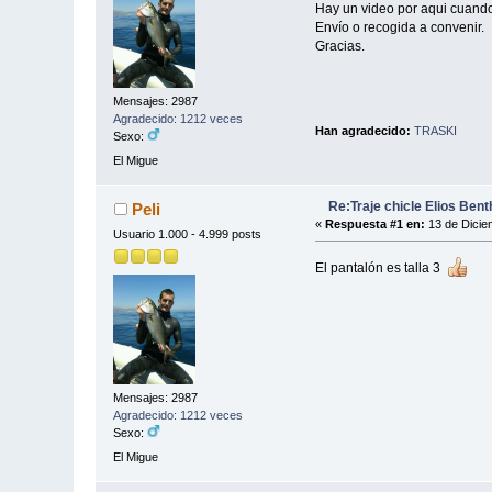
Hay un video por aqui cuand
Envío o recogida a convenir.
Gracias.
Mensajes: 2987
Agradecido: 1212 veces
Han agradecido:
TRASKI
Sexo:
El Migue
Re:Traje chicle Elios Bent
Peli
«
Respuesta #1 en:
13 de Dicie
Usuario 1.000 - 4.999 posts
El pantalón es talla 3
Mensajes: 2987
Agradecido: 1212 veces
Sexo:
El Migue