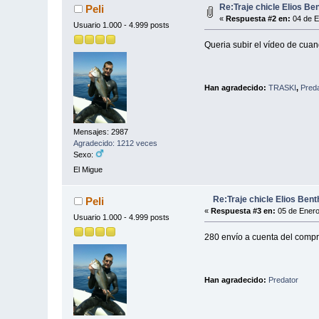
Re:Traje chicle Elios Be
Peli
«
Respuesta #2 en:
04 de E
Usuario 1.000 - 4.999 posts
Queria subir el vídeo de cua
Han agradecido:
TRASKI
,
Pred
Mensajes: 2987
Agradecido: 1212 veces
Sexo:
El Migue
Re:Traje chicle Elios Bent
Peli
«
Respuesta #3 en:
05 de Enero
Usuario 1.000 - 4.999 posts
280 envío a cuenta del comp
Han agradecido:
Predator