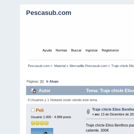
Pescasub.com
Inicio
Ayuda
Normas
Buscar
Ingresar
Registrarse
Pescasub.com
»
Material
»
Mercadillo Pescasub.com
»
Traje chicle El
Páginas: [
1
]
Ir Abajo
Autor
Tema: Traje chicle Elio
0 Usuarios y 1 Visitante están viendo este tema.
Traje chicle Elios Benth
Peli
«
en:
13 de Diciembre de 20
Usuario 1.000 - 4.999 posts
Traje chicle Elios Benthos p
caliente. 300€