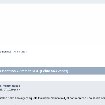
ios Benthos 7/5mm talla 4
s Benthos 7/5mm talla 4 (Leído 563 veces)
os 7/5mm talla 4
25, 07:10:59 pm »
antalon 5mm heiwa y chaqueta Daiwabo 7mm talla 4, el pantalon con una salida co