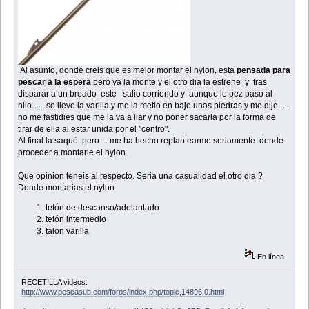
Al asunto, donde creis que es mejor montar el nylon, esta
pensada para
pescar a la espera
pero ya la monte y el otro dia la estrene y tras
disparar a un breado este salio corriendo y aunque le pez paso al
hilo...... se llevo la varilla y me la metio en bajo unas piedras y me dije.....
no me fastidies que me la va a liar y no poner sacarla por la forma de
tirar de ella al estar unida por el "centro".
Al final la saqué pero.... me ha hecho replantearme seriamente donde
proceder a montarle el nylon.
Que opinion teneis al respecto. Seria una casualidad el otro dia ?
Donde montarias el nylon
tetón de descanso/adelantado
tetón intermedio
talon varilla
En línea
RECETILLA videos:
http://www.pescasub.com/foros/index.php/topic,14896.0.html