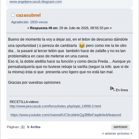
www.angelpescasub.blogspot.com
cazasubnel
Agradecido: 1833 veces
«
Respuesta #6 en:
29 de Julio de 2026, 08:55:33 pm »
Bueno de momento la voy a dejar asi, en el teton de descanso dándole
una oportunidad ( o pereza de cambiarla
pero como me la lie otro
dia... la pasaré al tercer tetón que también hace de zafafle y no es tan
problemática en caso de meterse en una cueva.
Eso si, la doble aletilla hace su función y como decia Preda.... Aunque yo
pensaba/quería que no tuviese rebaje la varilla (segun la info. que vi de
la misma) ésta si que presenta uno ligero que no está tan mal.
Gracias por vuestras opiniones
En línea
RECETILLA videos:
http://www.pescasub.com/foros/index.php/topic,14896.0.html
https://www.youtube.com/channel/UC9zobiinkQg3BBeFaqdb4eA/featured
Páginas: [
1
]
Ir Arriba
IMPRIMIR
« anterior
próximo »