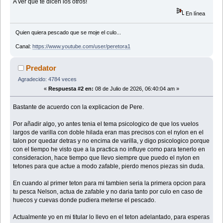
A ver qué te dicen los otros!
En línea
Quien quiera pescado que se moje el culo...
Canal:
https://www.youtube.com/user/peretora1
Predator
Agradecido: 4784 veces
«
Respuesta #2 en:
08 de Julio de 2026, 06:40:04 am »
Bastante de acuerdo con la explicacion de Pere.
Por añadir algo, yo antes tenia el tema psicologico de que los vuelos
largos de varilla con doble hilada eran mas precisos con el nylon en el
talon por quedar detras y no encima de varilla, y digo psicologico porque
con el tiempo he visto que a la practica no influye como para tenerlo en
consideracion, hace tiempo que llevo siempre que puedo el nylon en
tetones para que actue a modo zafable, pierdo menos piezas sin duda.
En cuando al primer teton para mi tambien seria la primera opcion para
tu pesca Nelson, actua de zafable y no daria tanto por culo en caso de
huecos y cuevas donde pudiera meterse el pescado.
Actualmente yo en mi titular lo llevo en el teton adelantado, para esperas