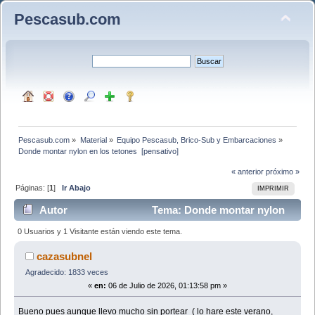
Pescasub.com
Pescasub.com
»
Material
»
Equipo Pescasub, Brico-Sub y Embarcaciones
»
Donde montar nylon en los tetones  [pensativo]
« anterior
próximo »
Páginas: [
1
]
Ir Abajo
IMPRIMIR
Autor
Tema: Donde montar nylon
en los tetones [pensativo] (Leído 309 veces)
0 Usuarios y 1 Visitante están viendo este tema.
cazasubnel
Agradecido: 1833 veces
«
en:
06 de Julio de 2026, 01:13:58 pm »
Bueno pues aunque llevo mucho sin portear ( lo hare este verano,