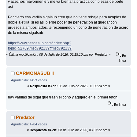
y acechos mayormente y me va bien a la practica con piezas de porte
asi.
Por cierto esa varilla sigalsub creo que no tiene rebaje para acoples de
doble aletilla, si es asi pierde poder de penetracion al quedar con
gruesos a ambos lados, te recomiendo un cono de penetracion de acero
de la misma sigalsub.
https://www.pescasub.com/index.php?
topic=52769.msg792139#msg792139
«
Última modificación: 08 de Julio de 2026, 03:15:10 pm por Predator
»
En
línea
CARMONASUB II
Agradecido: 1453 veces
«
Respuesta #3 en:
08 de Julio de 2026, 11:00:24 am »
hay varillas de sigal que traen el cono y agujero en el primer teton.
En línea
Predator
Agradecido: 4784 veces
«
Respuesta #4 en:
08 de Julio de 2026, 03:07:22 pm »