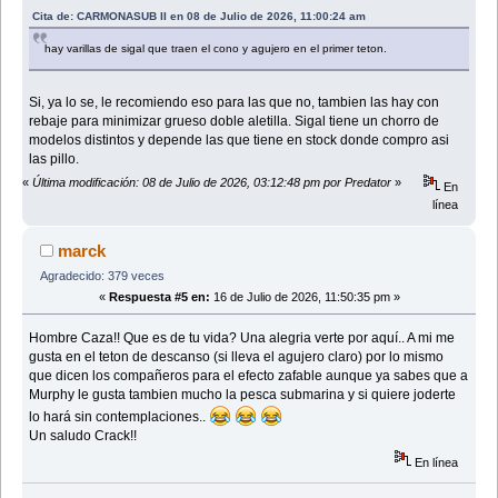
Cita de: CARMONASUB II en 08 de Julio de 2026, 11:00:24 am
hay varillas de sigal que traen el cono y agujero en el primer teton.
Si, ya lo se, le recomiendo eso para las que no, tambien las hay con
rebaje para minimizar grueso doble aletilla. Sigal tiene un chorro de
modelos distintos y depende las que tiene en stock donde compro asi
las pillo.
«
Última modificación: 08 de Julio de 2026, 03:12:48 pm por Predator
»
En
línea
marck
Agradecido: 379 veces
«
Respuesta #5 en:
16 de Julio de 2026, 11:50:35 pm »
Hombre Caza!! Que es de tu vida? Una alegria verte por aquí.. A mi me
gusta en el teton de descanso (si lleva el agujero claro) por lo mismo
que dicen los compañeros para el efecto zafable aunque ya sabes que a
Murphy le gusta tambien mucho la pesca submarina y si quiere joderte
lo hará sin contemplaciones..
Un saludo Crack!!
En línea