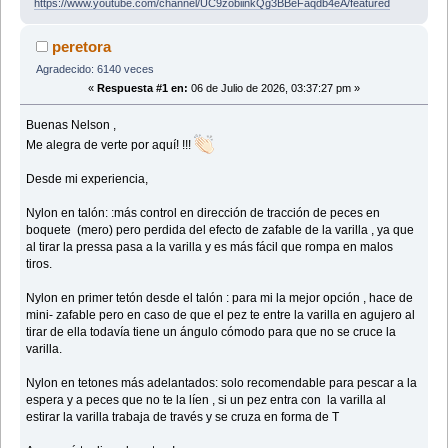
https://www.youtube.com/channel/UC9zobiinkQg3BBeFaqdb4eA/featured
peretora
Agradecido: 6140 veces
«
Respuesta #1 en:
06 de Julio de 2026, 03:37:27 pm »
Buenas Nelson ,
Me alegra de verte por aquí! !!!
Desde mi experiencia,
Nylon en talón: :más control en dirección de tracción de peces en
boquete (mero) pero perdida del efecto de zafable de la varilla , ya que
al tirar la pressa pasa a la varilla y es más fácil que rompa en malos
tiros.
Nylon en primer tetón desde el talón : para mi la mejor opción , hace de
mini- zafable pero en caso de que el pez te entre la varilla en agujero al
tirar de ella todavía tiene un ángulo cómodo para que no se cruce la
varilla.
Nylon en tetones más adelantados: solo recomendable para pescar a la
espera y a peces que no te la líen , si un pez entra con la varilla al
estirar la varilla trabaja de través y se cruza en forma de T