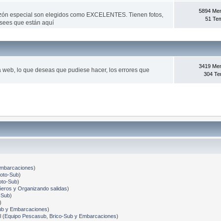
5894 Me
azón especial son elegidos como EXCELENTES. Tienen fotos,
51 Te
sees que están aquí­
3419 Me
la web, lo que deseas que pudiese hacer, los errores que
304 T
Embarcaciones
)
Foto-Sub
)
oto-Sub
)
ros y Organizando salidas
)
-Sub
)
)
ub y Embarcaciones
)
l
(
Equipo Pescasub, Brico-Sub y Embarcaciones
)