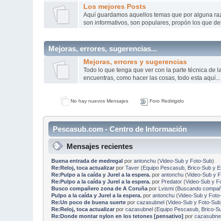
Los mejores Posts
Aquí­ guardamos aquellos temas que por alguna r
son informativos, son populares, propón los que de
Mejoras, errores, sugerencias...
Mejoras, errores y sugerencias
Todo lo que tenga que ver con la parte técnica de 
encuentras, como hacer las cosas, todo esta aquí...
No hay nuevos Mensajes
Foro Redirigido
Pescasub.com - Centro de Información
Mensajes recientes
Buena entrada de medregal
por
antonchu
(
Video-Sub y Foto-Sub
)
Re:Reloj, toca actualizar
por
Taver
(
Equipo Pescasub, Brico-Sub y 
Re:Pulpo a la caída y Jurel a la espera.
por
antonchu
(
Video-Sub y 
Re:Pulpo a la caída y Jurel a la espera.
por
Predator
(
Video-Sub y F
Busco compañero zona de A Coruña
por
Lvismi
(
Buscando compañe
Pulpo a la caída y Jurel a la espera.
por
antonchu
(
Video-Sub y Foto
Re:Un poco de buena suerte
por
cazasubnel
(
Video-Sub y Foto-Sub
Re:Reloj, toca actualizar
por
cazasubnel
(
Equipo Pescasub, Brico-S
Re:Donde montar nylon en los tetones [pensativo]
por
cazasubne