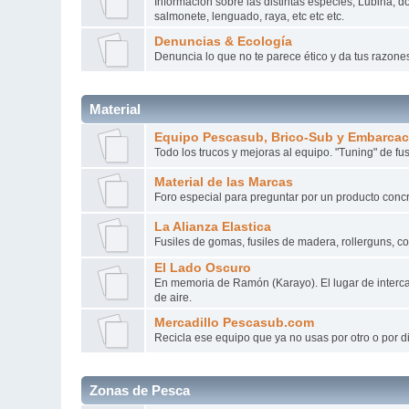
Información sobre las distintas especies, Lubina, do
salmonete, lenguado, raya, etc etc etc.
Denuncias & Ecología
Denuncia lo que no te parece ético y da tus razone
Material
Equipo Pescasub, Brico-Sub y Embarca
Todo los trucos y mejoras al equipo. "Tuning" de fus
Material de las Marcas
Foro especial para preguntar por un producto conc
La Alianza Elastica
Fusiles de gomas, fusiles de madera, rollerguns, c
El Lado Oscuro
En memoria de Ramón (Karayo). El lugar de interca
de aire.
Mercadillo Pescasub.com
Recicla ese equipo que ya no usas por otro o por d
Zonas de Pesca