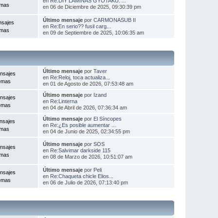
en
Re:DIY LÁMINAS GYOTAKU: ...
emas
en 06 de Diciembre de 2025, 09:30:39 pm
Último mensaje
por
CARMONASUB II
nsajes
en
Re:En serio?? fusil carg...
emas
en 09 de Septiembre de 2025, 10:06:35 am
Último mensaje
por
Taver
nsajes
en
Re:Reloj, toca actualiza...
emas
en 01 de Agosto de 2026, 07:53:48 am
Último mensaje
por
Izand
nsajes
en
Re:Linterna
emas
en 04 de Abril de 2026, 07:36:34 am
Último mensaje
por
El Síncopes
nsajes
en
Re:¿Es posible aumentar ...
emas
en 04 de Junio de 2025, 02:34:55 pm
Último mensaje
por
SOS
nsajes
en
Re:Salvimar darkside 115
emas
en 08 de Marzo de 2026, 10:51:07 am
Último mensaje
por
Peli
nsajes
en
Re:Chaqueta chicle Elios...
emas
en 06 de Julio de 2026, 07:13:40 pm