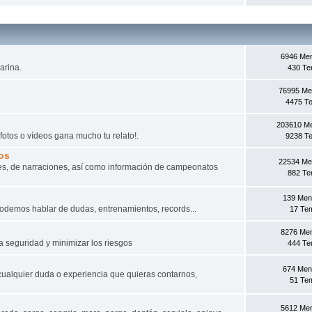
6946 Me
arina.
430 T
76995 Me
4475 T
203610 M
fotos o vídeos gana mucho tu relato!.
9238 T
os
22534 Me
s, de narraciones, así­ como información de campeonatos
882 T
139 Men
odemos hablar de dudas, entrenamientos, records...
17 Te
8276 Me
a seguridad y minimizar los riesgos
444 T
674 Men
cualquier duda o experiencia que quieras contarnos,
51 Te
5612 Me