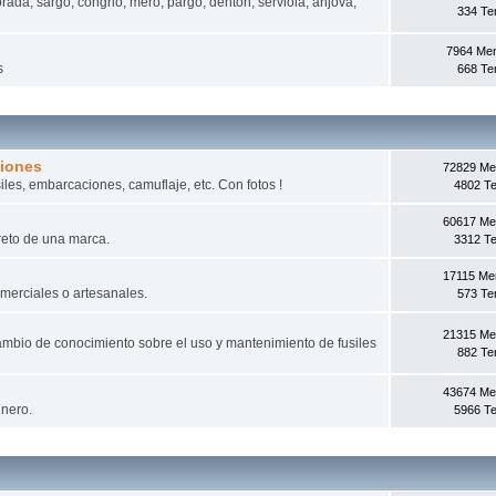
rada, sargo, congrio, mero, pargo, dentón, serviola, anjova,
334 T
7964 Me
s
668 T
ciones
72829 Me
iles, embarcaciones, camuflaje, etc. Con fotos !
4802 T
60617 Me
reto de una marca.
3312 T
17115 Me
omerciales o artesanales.
573 T
21315 Me
mbio de conocimiento sobre el uso y mantenimiento de fusiles
882 T
43674 Me
inero.
5966 T