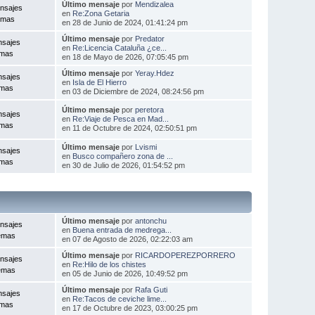
Último mensaje
por
Mendizalea
nsajes
en
Re:Zona Getaria
emas
en 28 de Junio de 2024, 01:41:24 pm
Último mensaje
por
Predator
nsajes
en
Re:Licencia Cataluña ¿ce...
emas
en 18 de Mayo de 2026, 07:05:45 pm
Último mensaje
por
Yeray.Hdez
nsajes
en
Isla de El Hierro
emas
en 03 de Diciembre de 2024, 08:24:56 pm
Último mensaje
por
peretora
nsajes
en
Re:Viaje de Pesca en Mad...
emas
en 11 de Octubre de 2024, 02:50:51 pm
Último mensaje
por
Lvismi
nsajes
en
Busco compañero zona de ...
emas
en 30 de Julio de 2026, 01:54:52 pm
Último mensaje
por
antonchu
nsajes
en
Buena entrada de medrega...
emas
en 07 de Agosto de 2026, 02:22:03 am
Último mensaje
por
RICARDOPEREZPORRERO
nsajes
en
Re:Hilo de los chistes
emas
en 05 de Junio de 2026, 10:49:52 pm
Último mensaje
por
Rafa Guti
nsajes
en
Re:Tacos de ceviche lime...
emas
en 17 de Octubre de 2023, 03:00:25 pm