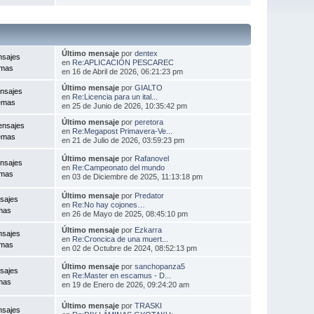
Último mensaje
por
dentex
nsajes
en
Re:APLICACIÓN PESCAREC
emas
en 16 de Abril de 2026, 06:21:23 pm
Último mensaje
por
GIALTO
nsajes
en
Re:Licencia para un ital...
emas
en 25 de Junio de 2026, 10:35:42 pm
Último mensaje
por
peretora
ensajes
en
Re:Megapost Primavera-Ve...
emas
en 21 de Julio de 2026, 03:59:23 pm
Último mensaje
por
Rafanovel
nsajes
en
Re:Campeonato del mundo
emas
en 03 de Diciembre de 2025, 11:13:18 pm
Último mensaje
por
Predator
sajes
en
Re:No hay cojones…
mas
en 26 de Mayo de 2025, 08:45:10 pm
Último mensaje
por
Ezkarra
nsajes
en
Re:Croncica de una muert...
emas
en 02 de Octubre de 2024, 08:52:13 pm
Último mensaje
por
sanchopanza5
sajes
en
Re:Master en escamus - D...
mas
en 19 de Enero de 2026, 09:24:20 am
Último mensaje
por
TRASKI
nsajes