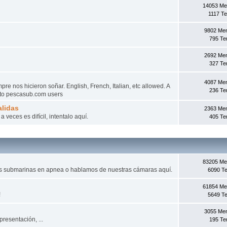
14053 Me
1117 T
9802 Me
795 T
2692 Me
327 T
4087 Me
e nos hicieron soñar. English, French, Italian, etc allowed. A
236 T
d to pescasub.com users
lidas
2363 Me
veces es difícil, intentalo aquí­.
405 T
83205 Me
as submarinas en apnea o hablamos de nuestras cámaras aquí.
6090 T
61854 Me
!
5649 T
3055 Me
presentación, ...
195 T