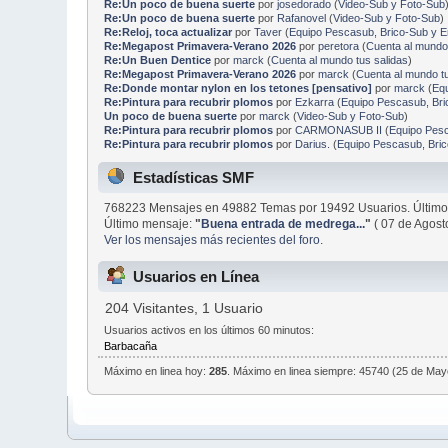
Re:Un poco de buena suerte
por
josedorado
(
Video-Sub y Foto-Sub
Re:Un poco de buena suerte
por
Rafanovel
(
Video-Sub y Foto-Sub
)
Re:Reloj, toca actualizar
por
Taver
(
Equipo Pescasub, Brico-Sub y 
Re:Megapost Primavera-Verano 2026
por
peretora
(
Cuenta al mundo 
Re:Un Buen Dentice
por
marck
(
Cuenta al mundo tus salidas
)
Re:Megapost Primavera-Verano 2026
por
marck
(
Cuenta al mundo tu
Re:Donde montar nylon en los tetones [pensativo]
por
marck
(
Eq
Re:Pintura para recubrir plomos
por
Ezkarra
(
Equipo Pescasub, Br
Un poco de buena suerte
por
marck
(
Video-Sub y Foto-Sub
)
Re:Pintura para recubrir plomos
por
CARMONASUB II
(
Equipo Pes
Re:Pintura para recubrir plomos
por
Darius.
(
Equipo Pescasub, Bri
Estadísticas SMF
768223 Mensajes en 49882 Temas por 19492 Usuarios. Último
Último mensaje:
"
Buena entrada de medrega...
"
( 07 de Agost
Ver los mensajes más recientes del foro.
Usuarios en Línea
204 Visitantes, 1 Usuario
Usuarios activos en los últimos 60 minutos:
Barbacaña
Máximo en linea hoy:
285
. Máximo en linea siempre: 45740 (25 de May