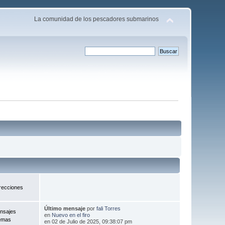
La comunidad de los pescadores submarinos
recciones
Último mensaje
por
fali Torres
nsajes
en
Nuevo en el firo
emas
en 02 de Julio de 2025, 09:38:07 pm