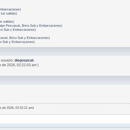
)
Embarcaciones
)
tus salidas
)
s salidas
)
uipo Pescasub, Brico-Sub y Embarcaciones
)
ico-Sub y Embarcaciones
)
casub, Brico-Sub y Embarcaciones
)
co-Sub y Embarcaciones
)
 usuario:
diegospsub
o de 2026, 02:22:03 am )
o de 2026, 03:32:21 am)