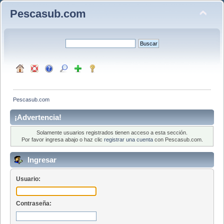
Pescasub.com
Pescasub.com
¡Advertencia!
Solamente usuarios registrados tienen acceso a esta sección.
Por favor ingresa abajo o haz clic
registrar una cuenta
con Pescasub.com.
Ingresar
Usuario:
Contraseña: