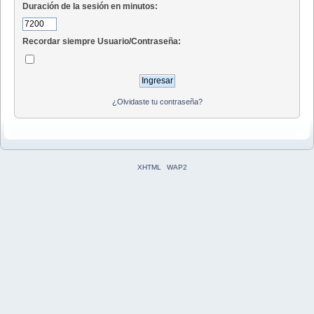
Duración de la sesión en minutos:
Recordar siempre Usuario/Contraseña:
¿Olvidaste tu contraseña?
XHTML
WAP2