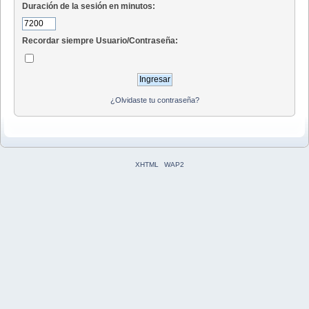
Duración de la sesión en minutos:
Recordar siempre Usuario/Contraseña:
¿Olvidaste tu contraseña?
XHTML
WAP2