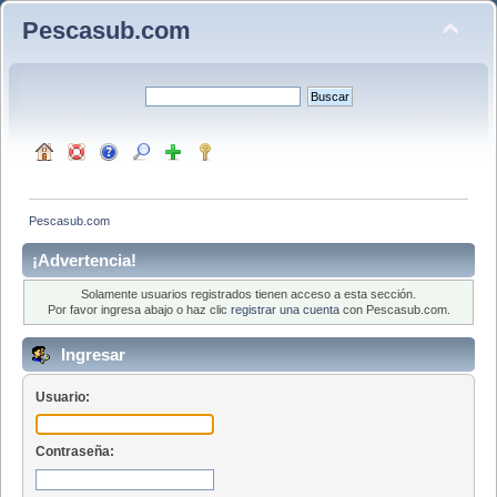
Pescasub.com
Pescasub.com
¡Advertencia!
Solamente usuarios registrados tienen acceso a esta sección.
Por favor ingresa abajo o haz clic
registrar una cuenta
con Pescasub.com.
Ingresar
Usuario:
Contraseña: