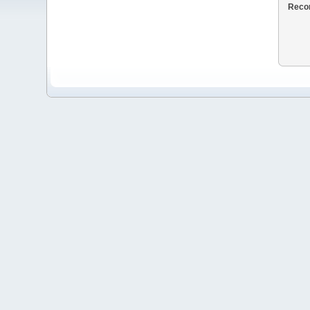
Recor