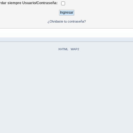
dar siempre Usuario/Contraseña:
¿Olvidaste tu contraseña?
XHTML
WAP2