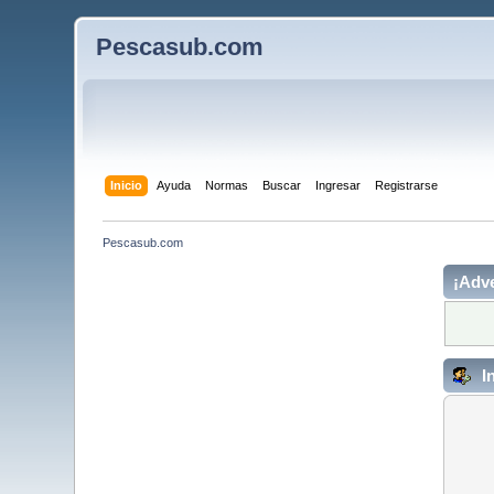
Pescasub.com
Inicio
Ayuda
Normas
Buscar
Ingresar
Registrarse
Pescasub.com
¡Adve
I