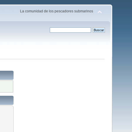
La comunidad de los pescadores submarinos