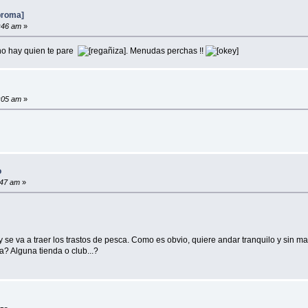
broma]
8:46 am
»
 no hay quien te pare
. Menudas perchas !!
4:05 am
»
o
:47 am
»
y se va a traer los trastos de pesca. Como es obvio, quiere andar tranquilo y sin ma
a? Alguna tienda o club...?