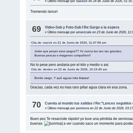
« Último mensaje por
Saxxon
en
24 de Junio de 2026, 01:35
Tremendo lance!
69
Video-Sub y Foto-Sub
/
Re:Sargo a la espera
« Último mensaje por
arrantzale
en
23 de Junio de 2026, 11:
Cita de: marck en 21 de Junio de 2026, 11:47:08 am
Joder que pesan esos sargos?? Yo nunca los veo tan grandes..
Buenas pescas e imagenes compañero!!
No lo pese pero andaria por el kilo y medio o asi.
Cita de: dentex en 22 de Junio de 2026, 10:15:49 am
Bonito sargo. Y qué aguas más limpias!
Gracias, cada vez es mas raro pillar agua clara en esa zona.
70
Cuenta al mundo tus salidas
/
Re:*Lances seguidos 
« Último mensaje por
peretora
en
22 de Junio de 2026, 03:1
Buen pez Te resarciste rápido! yo tuve una pérdida de servios
buenas
a ver cuando saco un momento para postear