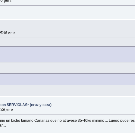
:58 pm
»
07:49 pm
»
con SERVIOLAS* (cruz y cara)
7:09 pm
»
aurio un bicho tamaño Canarias que no atravesé 35-40kg mínimo ... Luego pude res
....