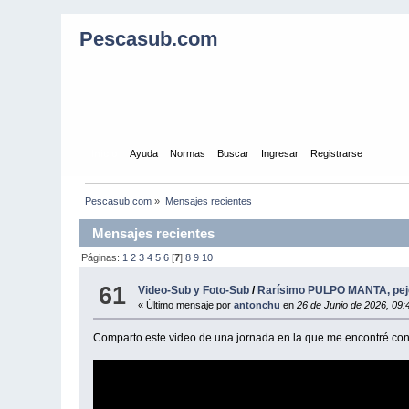
Pescasub.com
Inicio
Ayuda
Normas
Buscar
Ingresar
Registrarse
Pescasub.com
»
Mensajes recientes
Mensajes recientes
Páginas:
1
2
3
4
5
6
[
7
]
8
9
10
61
Video-Sub y Foto-Sub
/
Rarísimo PULPO MANTA, pejer
« Último mensaje por
antonchu
en
26 de Junio de 2026, 09:
Comparto este video de una jornada en la que me encontré con 