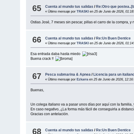
65
Cuenta al mundo tus salidas
/
Re:Otro que postea..[
« Último mensaje por
TRASKI
en
25 de Junio de 2026, 01:1
Ostias José, 7 meses sin pescar, pillas el carro de la compra, y
66
Cuenta al mundo tus salidas
/
Re:Un Buen Dentice
« Último mensaje por
TRASKI
en
25 de Junio de 2026, 01:1
Esa entrada daba hasta miedo
Buena crack !!
67
Pesca submarina & Apnea
/
Licencia para un italian
« Último mensaje por
Ezkarra
en
25 de Junio de 2026, 12:16
Buenas,
Un colega italiano va a pasar unos días por aquí con la familia, 
En caso negativo, ¿La forma más fácil de conseguirla a distanci
Gracias con antelación.
68
Cuenta al mundo tus salidas
/
Re:Un Buen Dentice