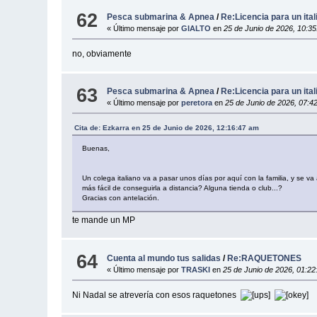
62
Pesca submarina & Apnea
/
Re:Licencia para un ital
« Último mensaje por
GIALTO
en
25 de Junio de 2026, 10:3
no, obviamente
63
Pesca submarina & Apnea
/
Re:Licencia para un ital
« Último mensaje por
peretora
en
25 de Junio de 2026, 07:4
Cita de: Ezkarra en 25 de Junio de 2026, 12:16:47 am
Buenas,
Un colega italiano va a pasar unos días por aquí con la familia, y se va
más fácil de conseguirla a distancia? Alguna tienda o club...?
Gracias con antelación.
te mande un MP
64
Cuenta al mundo tus salidas
/
Re:RAQUETONES
« Último mensaje por
TRASKI
en
25 de Junio de 2026, 01:2
Ni Nadal se atrevería con esos raquetones