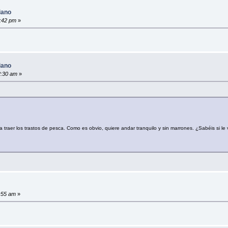
iano
5:42 pm
»
iano
2:30 am
»
 a traer los trastos de pesca. Como es obvio, quiere andar tranquilo y sin marrones. ¿Sabéis si le
2:55 am
»