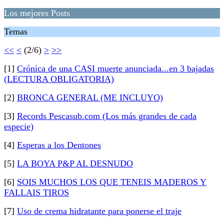
Los mejores Posts
Temas
<<
<
(2/6)
>
>>
[1]
Crónica de una CASI muerte anunciada...en 3 bajadas
(LECTURA OBLIGATORIA)
[2]
BRONCA GENERAL (ME INCLUYO)
[3]
Records Pescasub.com (Los más grandes de cada
especie)
[4]
Esperas a los Dentones
[5]
LA BOYA P&P AL DESNUDO
[6]
SOIS MUCHOS LOS QUE TENEIS MADEROS Y
FALLAIS TIROS
[7]
Uso de crema hidratante para ponerse el traje