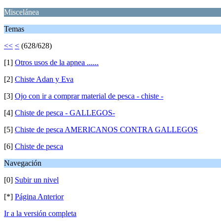
Miscelánea
Temas
<<
<
(628/628)
[1]
Otros usos de la apnea ......
[2]
Chiste Adan y Eva
[3]
Ojo con ir a comprar material de pesca - chiste -
[4]
Chiste de pesca - GALLEGOS-
[5]
Chiste de pesca AMERICANOS CONTRA GALLEGOS
[6]
Chiste de pesca
Navegación
[0]
Subir un nivel
[*]
Página Anterior
Ir a la versión completa