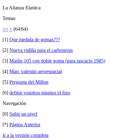
La Alianza Elastica
Temas
<<
<
(64/64)
[1]
Que medida de gomas???
[2]
Nueva vidilla para el carboneras
[3]
Marlin 105 con doble goma (para rascacio 1985)
[4]
Marc valentin aeroespacial
[5]
Pregunta del Millon
[6]
definir vosotros mismos el foro
Navegación
[0]
Subir un nivel
[*]
Página Anterior
Ir a la versión completa