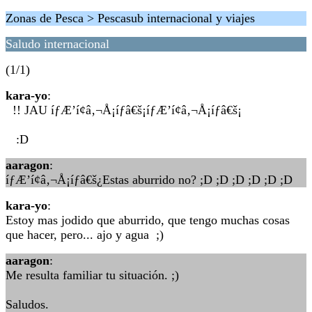
Zonas de Pesca > Pescasub internacional y viajes
Saludo internacional
(1/1)
kara-yo
:
!! JAU íƒÆ’í¢â‚¬Å¡íƒâ€š¡íƒÆ’í¢â‚¬Å¡íƒâ€š¡
:D
aaragon
:
íƒÆ’í¢â‚¬Å¡íƒâ€š¿Estas aburrido no? ;D ;D ;D ;D ;D ;D
kara-yo
:
Estoy mas jodido que aburrido, que tengo muchas cosas
que hacer, pero... ajo y agua ;)
aaragon
:
Me resulta familiar tu situación. ;)
Saludos.