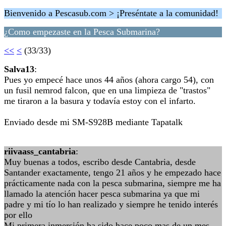
Bienvenido a Pescasub.com > ¡Preséntate a la comunidad!
¿Como empezaste en la Pesca Submarina?
<<
<
(33/33)
Salva13
:
Pues yo empecé hace unos 44 años (ahora cargo 54), con
un fusil nemrod falcon, que en una limpieza de "trastos"
me tiraron a la basura y todavía estoy con el infarto.
Enviado desde mi SM-S928B mediante Tapatalk
riivaass_cantabria
:
Muy buenas a todos, escribo desde Cantabria, desde
Santander exactamente, tengo 21 años y he empezado hace
prácticamente nada con la pesca submarina, siempre me ha
llamado la atención hacer pesca submarina ya que mi
padre y mi tío lo han realizado y siempre he tenido interés
por ello
Mi primera inmersión ha sido hace poco mas de un mes