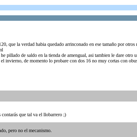
 120, que la verdad habia quedado arrinconado en ese tamaño por otro
ml
e pillado de saldo en la tienda de amengual, asi tambien le dare otro 
ne el invierno, de momento lo probare con dos 16 no muy cortas con obu
contarás que tal va el llobarrero ;)
ajado, pero no el mecanismo.