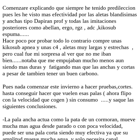
Comenzare explicando que siempre he tenido predileccion
pues les he visto mas efectividad por las aletas blandisimas
y anchas tipo Dapiran prof y todas las imitaciones
posteriores como abellan, ergo, rgz , adc ,kikosub
espuma......
Hace poco por probar todo lo contrario compre unas
kikosub apnea y unas c4 , aletas muy largas y estrechas ,
pero cual fue mi sorpresa al ver que no me iban
bien......notaba que me empujaban mucho menos aun
siendo mas duras y fatigando mas que las anchas y cortas
a pesar de tambien tener un buen carbono.
Pues nada comenzar este invierno a hacer pruebas,cortes.
hasta conseguir hacer que vuelen esas palas ( ahora flipo
con la velocidad que cogen ) sin consumo .....y saque las
siguientes conclusiones.
-La pala ancha actua como la pata de un cormoran, mueve
mucha mas agua desde parado o con poca velocidad,
puede ser una pala corta siendo muy efectiva ya que su
amplitud mueve mucha agua, y solo necesita canal