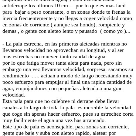
antiderrape los ultimos 10 cm . por lo que es mas facil
para bajar a peso constante, o en zonas donde te frenas la
inercia frecuentemente y no llegas a coger velocidad como
en zonas de corriente ( aunque sea hondo), rompiente y
demas , o gente con aleteo lento y pausado ( como yo )...
- La pala estrecha, en las primeras aleteadas mientras no
llevamos velocidad no aprovechan su longitud, y al ser
mas estrechas no mueven tanto caudal de agua.
por lo que fatiga mover tanta aleta para nada, pero sin
embargo una vez llevamos velocidad, sorpresa, sacamos su
rendimiento ...... actuan a modo de latigo necesitando muy
poco esfuerzo para empujar al final una rapida cantidad de
agua, empujandones con pequeñas aleteada a una gran
velocidad.
Esta pala para que no culebree ni derrape debe llevar
canales a lo largo de toda la pala. es increible la velocidad
que coge sin apenas hacer esfuerzo, pues su estrechez corta
muy facilmente el agua una vez has arrancado.
Este tipo de pala es aconsejable, para zonas sin corriente,
gente que baje y suba con aleteo rapido, aletear por