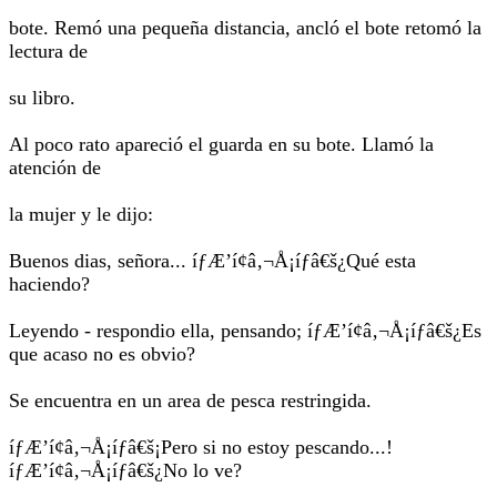
bote. Remó una pequeña distancia, ancló el bote retomó la
lectura de
su libro.
Al poco rato apareció el guarda en su bote. Llamó la
atención de
la mujer y le dijo:
Buenos dias, señora... íƒÆ’í¢â‚¬Å¡íƒâ€š¿Qué esta
haciendo?
Leyendo - respondio ella, pensando; íƒÆ’í¢â‚¬Å¡íƒâ€š¿Es
que acaso no es obvio?
Se encuentra en un area de pesca restringida.
íƒÆ’í¢â‚¬Å¡íƒâ€š¡Pero si no estoy pescando...!
íƒÆ’í¢â‚¬Å¡íƒâ€š¿No lo ve?