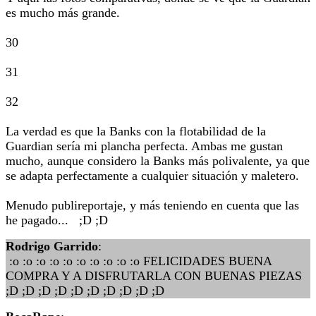
es mucho más grande.
30
31
32
La verdad es que la Banks con la flotabilidad de la
Guardian sería mi plancha perfecta. Ambas me gustan
mucho, aunque considero la Banks más polivalente, ya que
se adapta perfectamente a cualquier situación y maletero.
Menudo publireportaje, y más teniendo en cuenta que las
he pagado... ;D ;D
Rodrigo Garrido
:
:o :o :o :o :o :o :o :o :o :o FELICIDADES BUENA
COMPRA Y A DISFRUTARLA CON BUENAS PIEZAS
;D ;D ;D ;D ;D ;D ;D ;D ;D ;D