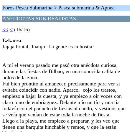
Foros Pesca Submarina > Pesca submarina & Apnea
ANECDOTAS SUB-REALISTAS
<<
<
(16/16)
Ezkarra
:
Jajaja brutal, Juanjo! La gente es la hostia!
A mí el verano pasado me pasó otra anécdota curiosa,
durante las fiestas de Bilbao, en una conocida calita de
bolos de la zona.
Fui bien prontito al amanecer, precisamente para ver si
evitaba coincidir con nadie. Aparco, cojo los trastos,
empiezo a bajar la cuesta, y ya empiezo a oir voces con
claro tono de embriaguez. Delante mío un tío y una tía
todavía con el pañuelo de fiestas al cuello, y vestidos que
se veía que venían de estar toda la noche de fiesta.
Llego a la playa, me empiezo a preparar, y les veo que
tienen una barquita hinchable y remos, y que la están