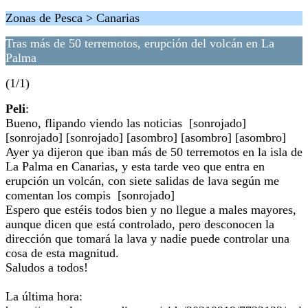
Zonas de Pesca > Canarias
Tras más de 50 terremotos, erupción del volcán en La
Palma
(1/1)
Peli
:
Bueno, flipando viendo las noticias [sonrojado]
[sonrojado] [sonrojado] [asombro] [asombro] [asombro]
Ayer ya dijeron que iban más de 50 terremotos en la isla de
La Palma en Canarias, y esta tarde veo que entra en
erupción un volcán, con siete salidas de lava según me
comentan los compis [sonrojado]
Espero que estéis todos bien y no llegue a males mayores,
aunque dicen que está controlado, pero desconocen la
dirección que tomará la lava y nadie puede controlar una
cosa de esta magnitud.
Saludos a todos!
La última hora: